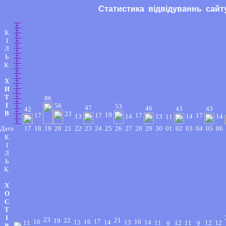
Статистика відвідуваннь сай
К
І
Л
Ь
К.
Х
И
Т
86
І
56
53
47
46
43
43
42
В
23
19
17
17
17
17
13
14
13
14
14
11
Дата
17
18
19
20
21
22
23
24
25
26
27
28
29
30
01
02
03
04
05
06
К
І
Л
Ь
К.
Х
О
С
Т
І
23
22
21
19
17
16
16
16
13
14
13
14
11
11
12
11
12
12
9
9
В