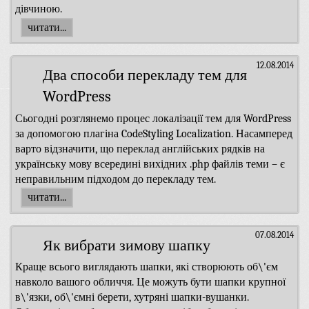
дівчиною.
читати...
12.08.2014
Два способи перекладу тем для
WordPress
Сьогодні розглянемо процес локалізації тем для WordPress
за допомогою плагіна CodeStyling Localization. Насамперед
варто відзначити, що переклад англійських рядків на
українську мову всередині вихідних .php файлів теми – є
неправильним підходом до перекладу тем.
читати...
07.08.2014
Як вибрати зимову шапку
Краще всього виглядають шапки, які створюють об\'єм
навколо вашого обличчя. Це можуть бути шапки крупної
в\'язки, об\'ємні берети, хутряні шапки-вушанки.