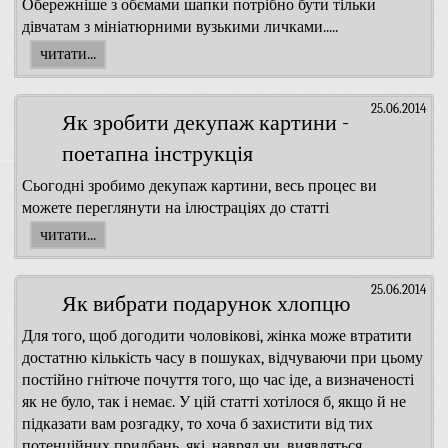
Обережніше з обємами шапки потрібно бути тільки
дівчатам з мініатюрними вузькими личками.....
читати...
25.06.2014
Як зробити декупаж картини -
поетапна інструкція
Сьогодні зробимо декупаж картини, весь процес ви
можете переглянути на ілюстраціях до статті
читати...
25.06.2014
Як вибрати подарунок хлопцю
Для того, щоб догодити чоловікові, жінка може втратити
достатню кількість часу в пошуках, відчуваючи при цьому
постійно гнітюче почуття того, що час іде, а визначеності
як не було, так і немає. У цій статті хотілося б, якщо й не
підказати вам розгадку, то хоча б захистити від тих
потенційних придбань, які, навряд чи, виявляться