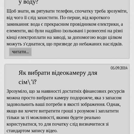
у воду?
Щоб знати, як рятувати телефон, спочатку треба зрозуміти,
від чого її слід захистити. По-перше, від короткого
замикання: вода є прекрасним провідником електрики, а
елементи, які були надійно ізольовані і рознесені на різні
кінці електроплати на заводі, за допомогою води цілком
можуть з'єднатися, що призведе до небажаних наслідків.
читати...
05.09.2014
Як вибрати відеокамеру для
сім\'ї?
Зрозуміло, що за наявності достатніх фінансових ресурсів
можна просто вибрати камеру подорожче, яка з запасом
задовольнить ваші потреби в якості зображення. Однак,
якщо ви хочете витратити гроші з розумом і заплатити
тільки за ті можливості, якими будете реально
користуватися, то для початку слід визначитися зі
стандартом запису відео.