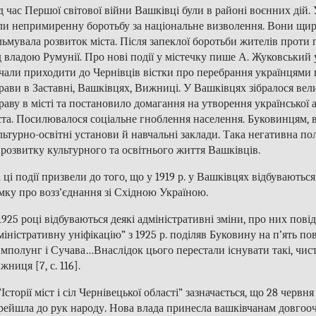
д час Першої світової війни Вашківці були в районі воєнних дій
ли непримиренну боротьбу за національне визволення. Вони щиро 
льмувала розвиток міста. Після запеклої боротьби жителів проти 
д владою Румунії. Про нові події у містечку пише А. Жуковський у
чали приходити до Чернівців вістки про перебрання українцями в
рави в Заставні, Вашківцях, Вижниці. У Вашківцях зібралося велик
раву в місті та постановило домагання на утворення української арм
ста. Посилювалося соціальне гноблення населення. Буковинцям, в 
льтурно-освітні установи й навчальні заклади. Така негативна п
 розвитку культурного та освітнього життя Вашківців.
і ці події призвели до того, що у 1919 р. у Вашківцях відбуваютьс
мку про возз’єднання зі Східною Україною.
1925 році відбуваються деякі адміністративні зміни, про них пов
міністративну уніфікацію” з 1925 р. поділяв Буковину на п’ять пов
мполунг і Сучава…Внаслідок цього перестали існувати такі, чисто 
жниця [7, с. 116].
“Історії міст і сіл Чернівецької області” зазначається, що 28 черв
рейшла до рук народу. Нова влада принесла вашківчанам довгоочі