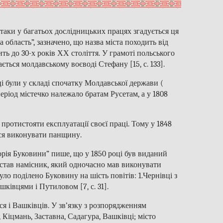
 таки у багатьох дослідницьких працях згадується ця
а область”, зазначено, що назва міста походить від
ь до 30-х років ХХ століття. У грамоті польського
ється молдавському воєводі Стефану [15, с. 133].
і були у складі спочатку Молдавської держави (
 період містечко належало братам Русетам, а у 1808
ротистояти експлуатації своєї праці. Тому у 1848
ися виконувати панщину.
торія Буковини” пише, що у 1850 році був виданий
ї став намісник, який одночасно мав виконувати
уло поділено Буковину на шість повітів: 1.Чернівці з
ківцями і Путиловом [7, с. 31].
ися і Вашківців. У зв’язку з розпорядженням
, Кіцмань, Заставна, Садагура, Вашківці; місто