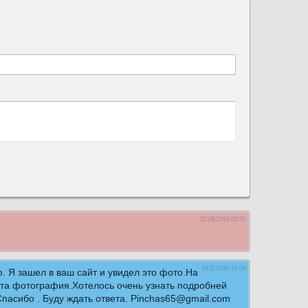
27.08.2016 03:15
14.11.2016 14:09
ю. Я зашел в ваш сайт и увидел это фото.На
 эта фотография.Хотелось очень узнать подробней
Спасибо . Буду ждать ответа. Pinchas65@gmail.com