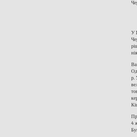
Че
У 
Че
рі
ні
Ва
Од
р.
ве
то
ке
Кі
Пр
4 
Бу