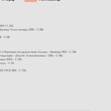
09. ? С. 102.
івці: Золоті литаври, 1999. – С. 583.
 – С. 68.
в Чернівцях під зарядом Івана Захарка. – Вашківці, 1905. – С. 148.
іладельфія – Дітройт: Зелена Буковина. – 1956. – С. 956.
ври. 2000. – С. 252.
руд. – С. 24.
Н УРСР, 1969. – С. 706.