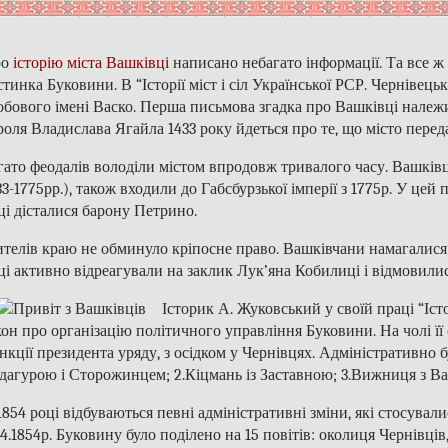
ро
історію міста Вашківці
написано небагато інформації. Та все ж
стинка Буковини. В “Історії міст і сіл Української РСР. Чернівецьк
обового імені Васко. Перша письмова згадка про Вашківці належит
роля Владислава Ягайла 1433 року йдеться про те, що місто переда
гато феодалів володіли містом впродовж тривалого часу. Вашківц
33-1775рр.), також входили до Габсбурзької імперії з 1775р. У цей
ці дісталися барону Петрино.
телів краю не обминуло кріпосне право. Вашківчани намагалися п
ці активно відреагували на заклик Лук’яна Кобилиці і відмовил
Історик А. Жуковський у своїй праці “Іс
кон про організацію політичного управління Буковини. На чолі ї
нкції президента уряду, з осідком у Чернівцях. Адміністративно б
дагурою і Сторожинцем; 2.Кіцмань із Заставною; 3.Вижниця з Ваш
1854 році відбуваються певні адміністративні зміни, які стосувал
.4.1854р. Буковину було поділено на 15 повітів: околиця Чернівців