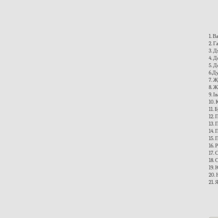
1. 
2. Г
3. Д
4. 
5. Д
6.Ду
7. Ж
8. Ж
9. І
10. 
11. 
12. 
13. 
14. 
15. 
16. 
17. 
18. 
19.
20. 
21. 