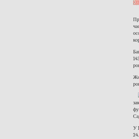
П
ча
ос
ко
Ба
14
ро
Жи
ро
за
фу
Са
У 
24