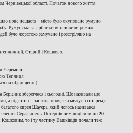
ом Чернівецької області. Початок нового життя
йшло нове нещастя – місто було окуповане румуно-
ьбу. Румунські загарбники встановили режим
дей було жорстоко замучено і розстріляно на
Затепличний, Старий і Кошково.
ки Черемош.
кою Теплиця.
ся на підвищенні).
а Берізник збереглася і сьогодні. Ще називали цю
ми, а підготор – частина поля, яка межує з готарем).
н багатого єврея Шауера, який чогось називався
оселення Серафинець. Потерпівшим виділили по 20
и Кошковим, то і ту частину Вашківців почали теж