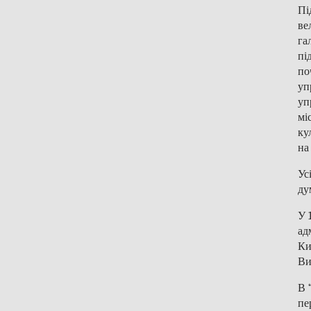
Пі
ве
га
пі
по
уп
уп
мі
ку
на
Ус
ду
У 
ад
Ки
Ви
В 
пе