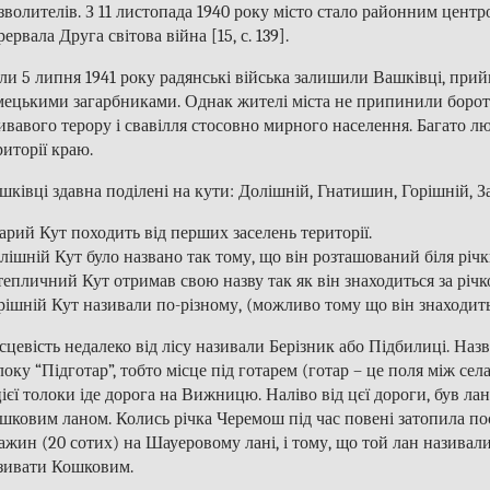
зволителів. З 11 листопада 1940 року місто стало районним центр
рервала Друга світова війна [15, с. 139].
ли 5 липня 1941 року радянські війська залишили Вашківці, при
мецькими загарбниками. Однак жителі міста не припинили борот
ивавого терору і свавілля стосовно мирного населення. Багато лю
риторії краю.
шківці здавна поділені на кути: Долішній, Гнатишин, Горішній, 
арий Кут походить від перших заселень території.
лішній Кут було названо так тому, що він розташований біля річ
тепличний Кут отримав свою назву так як він знаходиться за річ
рішній Кут називали по-різному, (можливо тому що він знаходить
сцевість недалеко від лісу називали Берізник або Підбилиці. Назв
локу “Підготар”, тобто місце під готарем (готар – це поля між села
цієї толоки іде дорога на Вижницю. Наліво від цєї дороги, був ла
шковим ланом. Колись річка Черемош під час повені затопила п
ажин (20 сотих) на Шауеровому лані, і тому, що той лан називал
зивати Кошковим.