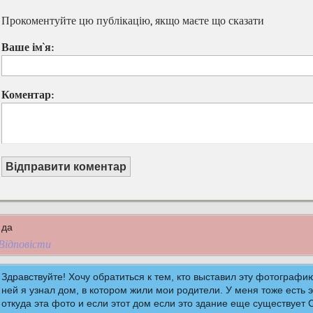
Прокоментуйте цю публікацію, якщо маєте що сказати
Ваше ім`я:
Коментар:
Відправити коментар
да
Відповісти
Здравствуйте! Хочу обратиться к тем, кто выставил эту фотографи
ней я узнал дом, в котором жили мои родители. У меня тоже есть
откуда эта фото и если этот дом если это здание еще существует 