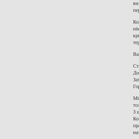
ви
пе
Ко
ні
кр
те
Ва
Ст
До
За
Го
Мі
то
З 
Ко
пр
на