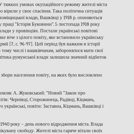
. У тяжких умовах окупаційного режиму жителі міста
вірили у своє спасіння. Така політична ситуація
поміщицької влади, Вашківці у 1918 р. опиняються
 праці “Історія Буковини”. 5 листопада 1918 року
лади у провінціях. Постали українські повітові
е віче з цілого повіту, яке встановило українську
ії [7, с. 96-97]. Цей період був важким в історії
тому числі і вашківчанам, заборонялося мати свої
олітика румунської влади залишила значний відбиток
я збори населення повіту, на яких було висловлено
ідомляє А. Жуковський: “Новий “Закон про
ітів: Чернівці, Сторожинець, Радівці, Кіцмань,
українські, повіти: Заставна, Кіцмань, Вашківці і
ня 1940 року – день нового відродження міста. Влада
кувану свободу. Жителі міста гаряче вітали своїх