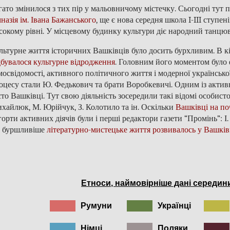
гато змінилося з тих пір у мальовничому містечку. Сьогодні ту
мназія ім. Івана Бажанського
, ще є нова середня школа I-III ступе
сокому рівні. У місцевому будинку культури діє народний танцю
льтурне життя історичних Вашківців було досить бурхливим. В кі
дбувалося культурне відродження
. Головним його моментом було
мосвідомості, активного політичного життя і модерної українськ
оцесу стали Ю. Федькович та брати Воробкевичі. Одним із актив
сто Вашківці. Тут свою діяльність зосередили такі відомі особисто
хайлюк, М. Юрійчук, З. Колотило та ін. Оскільки
Вашківці на поч
горти активних діячів були і перші редактори газети “Промінь”: І.
 буршливіше
літературно-мистецьке життя розвивалось у Вашківц
Етноси, наймовірніше дані середини
Румуни
Українці
Німці
Поляки