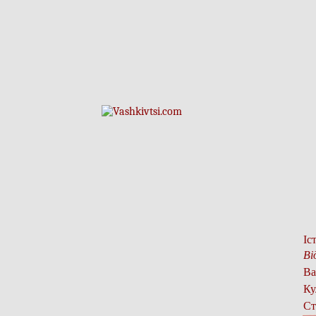
Іс
Ві
Ва
Ку
Ст