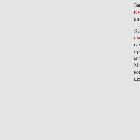
Ба
гі
ви
Ку
ві
са
пр
мі
Ми
ко
ще