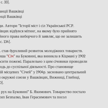
. 33].
нції Вашківці
 Автори “Історії міст і сіл Української РСР.
івцях відбувся мітинг, на якому було прийнято
айного права виборчого й заявляє, що не залишить
. 134].
. став бурхливий розвиток молодіжних товариств.
рша “
Січ
” на Буковині, яка виникла в Кіцмані у 1902
асити пожежі. Паралельно з цим січовики проводили
дь до суспільної діяльності. Про становище
ій місцевих “Січей” у 1904р. засновано центральний
я окружні союзи у Вашківцях, Вижниці, Глибоці,
0].
й рух на Буковині” Б. Якимович. Товариство постало
Осип Безпалко, Іван Герасимович та посол