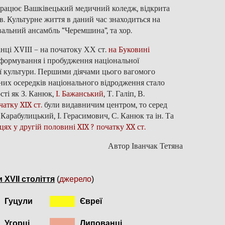
т працює Вашківецький медичний коледж, відкрита
нів. Культурне життя в даний час знаходиться на
вальний ансамбль “Черемшина”, та хор.
нці ХVІІІ – на початоку ХХ ст.
на Буковині
 формування і пробудження національної
ої культури. Першими діячами цього вагомого
них осередків національного відродження стало
сті як З. Канюк,
І. Бажанський
, Т. Галіп, В.
атку XIX ст.
були видавничим центром, то серед
 Карабулицький, І. Герасимович, С. Канюк та ін. Та
ях у другій половині XIX ? початку XX ст.
Автор Іванчак Тетяна
 XVII століття
(
джерело
)
Гуцули
Євреї
Угорці
Липованці