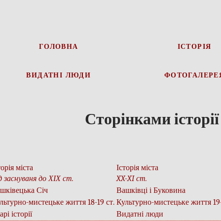
ГОЛОВНА
ІСТОРІЯ
ВИДАТНІ ЛЮДИ
ФОТОГАЛЕРЕ
Сторінками історії
торія міста
Історія міста
д заснуваня до ХІХ ст.
XX-XI ст.
шківецька Січ
Вашківці і Буковина
льтурно-мистецьке життя 18-19 ст.
Культурно-мистецьке життя 19-
арі історії
Видатні люди