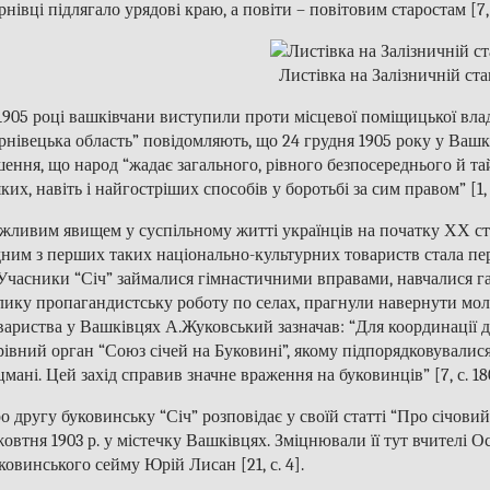
рнівці підлягало урядові краю, а повіти – повітовим старостам [7, с
Листівка на Залізничній ста
1905 році вашківчани виступили проти місцевої поміщицької влади.
рнівецька область” повідомляють, що 24 грудня 1905 року у Вашк
шення, що народ “жадає загального, рівного безпосереднього й т
яких, навіть і найгостріших способів у боротьбі за сим правом” [1, с
жливим явищем у суспільному житті українців на початку ХХ ст
ним з перших таких національно-культурних товариств стала пе
 Учасники “Січ” займалися гімнастичними вправами, навчалися г
лику пропагандистську роботу по селах, прагнули навернути моло
вариства у Вашківцях А.Жуковський зазначав: “Для координації д
рівний орган “Союз січей на Буковині”, якому підпорядковувалис
цмані. Цей захід справив значне враження на буковинців” [7, с. 18
о другу буковинську “Січ” розповідає у своїй статті “Про січови
жовтня 1903 р. у містечку Вашківцях. Зміцнювали її тут вчителі 
ковинського сейму Юрій Лисан [21, с. 4].