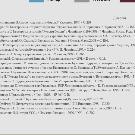
Джерела
Василиненко П. Слово полум’яного борця. ? Ужгород, 1977. – С. 218
арас М. Ілюстрована історія товариства "Українська школа" в Чернівцях. ? Чернівці, 1937. – С. 157.
митрів Є. Ілюстрована історія “Руської бесіди” в Чернівцях (1869-1909). ? Чернівці: Руська Рада, 19
Добржанський О. Національний рух українців Буковини другої половини XIX – початку XX ст. – Черн
обржанський О., Старик В. Бажаємо до України! ? Одеса: Маяк, 2008. – С. 1168.
б Р. Літературно-мистецька енциклопедія Кіцманщини. ? 2-е вид., перероб. і доп. ? Чернівці, 1998.
уковський А. Історія Буковини: у 2-х ч.? Ч. II., Чернівці, 1994. – С. 224.
ивотко А. Історія української преси. – Мюнхен, 1989. ? С. 368.
васюк М. Сповідь матері Зиновії. // Буковинське віче. – 1991. – 21 груд. – С. 18.
Карабулицький І. Розвій народного шкільництва на Буковині. З друкарні товариства “Рускої Ради” 
Буковина: її минуле і сучасне // за ред. Квітковського Д., Бриндзана Т., Жуковського А. Париж – Ф
Павлюк О. Буковина. Визначні постаті 1774 – 1918 (Біографічний довідник). – Чернівці: Золоті лита
Піх Л. “Руська Бесіда” у просвітньо-культурному русі на Буковині // Буковинське віче. – 1991. – 5 г
Попович О. Відродження Буковини. – Львів: Червона Калина, 1933. – С. 126.
Приходько Є.Історія міст і сіл Української РСР. Чернівецька область. – К.: Головна редакція УРЕ А
Романюк М. Українська преса Північної Буковини (1918-1940 рр.). ? Львів, Фенікс. 1996. – С. 509.
Снігур І. Трьом братам // Час. - 2003. – № 46.? С. 18.
Смаль-Стоцький С. Буковинська Русь. – Чернівці, Руська Рада, 1897. – С. 326.
 Юрійчку М. Літературно-мистецька Вижниччина. Ч.III. Вижниця. 1998. – С. 120.
Ющишин І. Проект на зміну шкільного закона з дня 14 мая 1869 року. – Львів, 1913. – С. 19.
Якимович Б. З історії УСС // Пам’ятки України. – 1990. ? № 1. – С. 702.