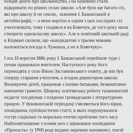
більше дбати про шкільництво, і на Буковині стали
відкривати по різних селах школи. «Але було ще багато сіл,
які про школу й не снили,- зазначив І. Бажанський в
автобіографії,— а мене кортіло в однім з цих послідніх сіл
учителювати, тому і подався я на Боянчук, де того року мали
створити однокласову школу». Але в повітовій шкільній раді
в Кіцмані сказали, що «кандидатові з трьома мовами
належиться посада в Лужанах, а не в Боянчуку».
І ось 13 вересня 1886 року І. Бажанський перейшов туди і
почав працювати вчителем. Наступного року його
переводять у село Вікно Заставнівського повіту, де він був
спершу старшим учителем, а згодом директором школи.
Виховуючи дітей, працював з їхніми батьками, безкоштовно
навчаючи грамоти. Широку освітянську роботу талановитий
педагог поєднував з плідною громадською і літературною
працею. У буковинській періодиці з'являються його вірші,
оповідання, публіцистичні статті, в яких порушувалися
гострі соціальні та морально-етичні проблеми того часу.
Найпомітнішими з-поміж них є віршоване оповідання
«Пропасть» (у 1900 році видане окремою книжкою), поезії