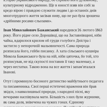
історію українського народу, бо сприяло його духовному,
культурному відродженню. Ще в юності взяв він собі за
кредо вірою і правдою служити людям і до останніх днів
многотрудного життя засівав ниву, що не раз була зрошена
«дрібними росами-сльозами».
Іван Миколайович Бажанський
народився 26 лютого 1863
року. Його рідне село Дорошівці, що на Заставнівщині, ніби
чайка, вдарилося крилом об груди голубого Дністра і
застигло у непорочній мальовничості. Сама природа
розписала його, гейби писанку. А хата сільського кушніра
Микола Бажанського була на ній, ніби цяточка, бо той, хто
розписував, не від скупості поставив її таку маленьку, а
через нестатки. Такою вона на все життя і запам'яталася
Іванові.
Отут і проминуло босоноге дитинство майбутнього педагога
та письменника. Свої перші естетичні враження він брав
звідси, з навколишньої природи, з народної пісні, яку
вечорами наспівувала мати. Більшість з них були журними,
як сама доля, знівечена на чужих гонах. Єдиному