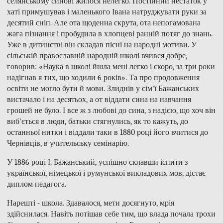
селянському синові жилося нелегко. Постійний нестаток у
хаті примушував і маленького Івана натруджувати руки за
десятий сніп. Але ота щоденна скрута, ота непогамована
жага пізнання і пробудила в хлопцеві ранній потяг до знань.
Уже в дитинстві він складав пісні на народні мотиви. У
сільській православній народній школі вчився добре,
говорив: «Наука в школі йшла мені легко і скоро, за три роки
надігнав я тих, що ходили 6 років». Та про продовження
освіти не могло бути й мови. Злиднів у сім'ї Бажанських
вистачало і на десятьох, а от віддати сина на навчання
грошей не було. І все ж з любові до сина, з надією, що хоч він
виб'ється в люди, батьки стягнулись, як то кажуть, до
останньої нитки і віддали таки в 1880 році його вчитися до
Чернівців, в учительську семінарію.
У 1886 році І. Бажанський, успішно склавши іспити з
української, німецької і румунської викладових мов, дістає
диплом педагога.
Нарешті - школа. Здавалося, мети досягнуто, мрія
здійснилася. Навіть потішав себе тим, що влада почала трохи