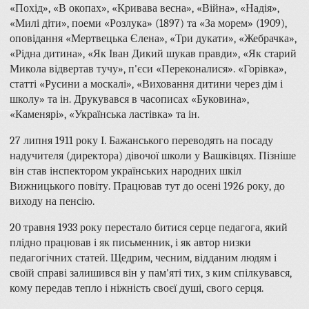
«Похід», «В окопах», «Кривава весна», «Війна», «Надія»,
«Милі діти», поеми «Розлука» (1897) та «За морем» (1909),
оповідання «Мертвецька Єлена», «Три дукати», «Жебрачка»,
«Рідна дитина», «Як Іван Дикий шукав правди», «Як старий
Микола відвертав тучу», п'єси «Переконалися». «Горівка»,
статті «Русини а москалі», «Виховання дитини через дім і
школу» та ін. Друкувався в часописах «Буковина»,
«Каменярі», «Українська ластівка» та ін.
27 липня 1911 року І. Бажанського переводять на посаду
надучителя (директора) дівочої школи у Вашківцях. Пізніше
він став інспектором українських народних шкіл
Вижницького повіту. Працював тут до осені 1926 року, до
виходу на пенсію.
20 травня 1933 року перестало битися серце педагога, який
плідно працював і як письменник, і як автор низки
педагогічних статей. Щедрим, чесним, відданим людям і
своїй справі залишився він у пам'яті тих, з ким спілкувався,
кому передав тепло і ніжність своєї душі, свого серця.