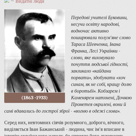
→
Видатні люди
Передові учителі Буковини,
несучи освіту народові,
водночас активно
поширювали полум'яне слово
Тараса Шевченка, Івана
Франка, Лесі Українки -
слово, яке виховувало
почуття людської гідності,
закликало «кайдани
порвати», здобувати «хоч
синам, як не собі, кращу долю
в боротьбі». Кобзарем і
(1863 -1933)
Каменярем натхнені, Дочкою
Прометея окрилені, вони й
самі вдавались до гострої зброї - «вогню в одежі слова».
Серед них, невтомних сіячів розумного, доброго, вічного,
виділяється Іван Бажанський - людина, чиє ім'я вписане в