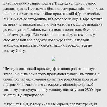
цивілізованих країнах послуга Trade-In успішно працює
давним-давно. Переважна більшість американців, наприклад,
поняття не має, як самостійно продати свій б/у автомобіль.
У США немає авторинків, як масового явища. Стара техніка,
як правило, викидається і утилізується, а та, що ще придатна
до експлуатації, змінюється на нову з доплатою. Все інше -
проблеми дилера. Він може виставити б/у автомобіль у
своєму салоні або продати його через спеціалізовані
аукціони, звідки американські машини розходяться по
всьому Світу.
Ще один показовий приклад ефективної роботи послуги
Trade-In кілька років тому продемонструвала Німеччина. У
самий розпал економічної кризи там розробили програму
підтримки вітчизняного автопрому, відповідно до якої
кожному, хто купував нову машину виплачували 2500 євро
за стару. Це спрацювало!
У країнах СНД, у тому числі і в Україні, послуга трейд-ін