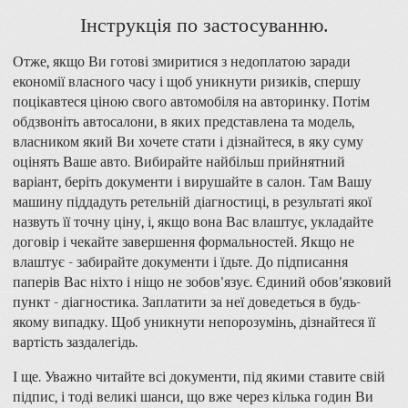
Інструкція по застосуванню.
Отже, якщо Ви готові змиритися з недоплатою заради
економії власного часу і щоб уникнути ризиків, спершу
поцікавтеся ціною свого автомобіля на авторинку. Потім
обдзвоніть автосалони, в яких представлена ​​та модель,
власником який Ви хочете стати і дізнайтеся, в яку суму
оцінять Ваше авто. Вибирайте найбільш прийнятний
варіант, беріть документи і вирушайте в салон. Там Вашу
машину піддадуть ретельній діагностиці, в результаті якої
назвуть її точну ціну, і, якщо вона Вас влаштує, укладайте
договір і чекайте завершення формальностей. Якщо не
влаштує - забирайте документи і їдьте. До підписання
паперів Вас ніхто і ніщо не зобов'язує. Єдиний обов'язковий
пункт - діагностика. Заплатити за неї доведеться в будь-
якому випадку. Щоб уникнути непорозумінь, дізнайтеся її
вартість заздалегідь.
І ще. Уважно читайте всі документи, під якими ставите свій
підпис, і тоді великі шанси, що вже через кілька годин Ви