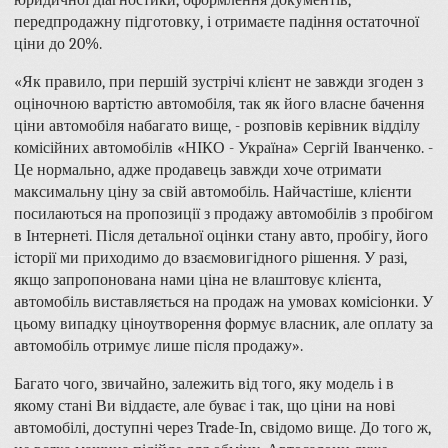
юридичної діагностики, оформлення документів,
передпродажну підготовку, і отримаєте падіння остаточної
ціни до 20%.
«Як правило, при першій зустрічі клієнт не завжди згоден з
оціночною вартістю автомобіля, так як його власне бачення
ціни автомобіля набагато вище, - розповів керівник відділу
комісійних автомобілів «НІКО - Україна» Сергій Іванченко. -
Це нормально, адже продавець завжди хоче отримати
максимальну ціну за свій автомобіль. Найчастіше, клієнти
посилаються на пропозиції з продажу автомобілів з пробігом
в Інтернеті. Після детальної оцінки стану авто, пробігу, його
історії ми приходимо до взаємовигідного рішення. У разі,
якщо запропонована нами ціна не влаштовує клієнта,
автомобіль виставляється на продаж на умовах комісіонки. У
цьому випадку ціноутворення формує власник, але оплату за
автомобіль отримує лише після продажу».
Багато чого, звичайно, залежить від того, яку модель і в
якому стані Ви віддаєте, але буває і так, що ціни на нові
автомобілі, доступні через Trade-In, свідомо вище. До того ж,