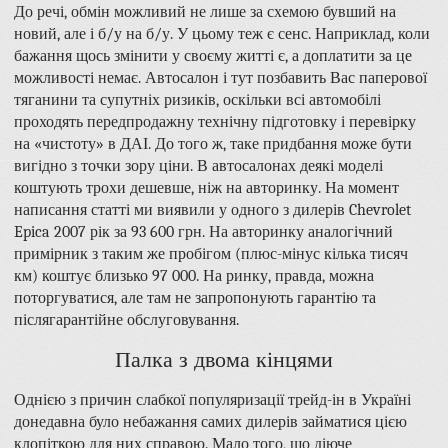
До речі, обмін можливий не лише за схемою бувший на
новий, але і б/у на б/у. У цьому теж є сенс. Наприклад, коли
бажання щось змінити у своєму житті є, а доплатити за це
можливості немає. Автосалон і тут позбавить Вас паперової
тяганини та супутніх ризиків, оскільки всі автомобілі
проходять передпродажну технічну підготовку і перевірку
на «чистоту» в ДАІ. До того ж, таке придбання може бути
вигідно з точки зору ціни. В автосалонах деякі моделі
коштують трохи дешевше, ніж на авторинку. На момент
написання статті ми виявили у одного з дилерів Chevrolet
Epica 2007 рік за 93 600 грн. На авторинку аналогічний
примірник з таким же пробігом (плюс-мінус кілька тисяч
км) коштує близько 97 000. На ринку, правда, можна
поторгуватися, але там не запропонують гарантію та
післягарантійне обслуговування.
Палка з двома кінцями
Однією з причин слабкої популяризації трейд-ін в Україні
донедавна було небажання самих дилерів займатися цією
клопіткою для них справою. Мало того, що діюче