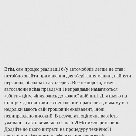
Втім, сам процес реалізації б/у автомобілів легше не став:
потрібно знайти приміщення для зберігання машин, найняти
персонал, обладнати автосервіс. Все це дорого, тому
автосалони всіма правдами і неправдами намагаються
«збити» ціну, чіпляючись до кожної дрібниці. Для цього на
станціях діагностики є спеціальний прайс-лист, в якому всі
недоліки мають свій грошовий еквівалент, іноді
невиправдано високий. В результаті оціночна вартість
уживаного авто виявляється на 5-20% нижче ринкової.
Додайте до цього витрати на процедуру технічної і