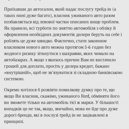
Приїхавши до автосалон, який надає послугу трейд-ін (а
таких нині дуже багато), власник уживаного авто разом
позбавляється від левової частки описаних вище проблем.
Як правило, всі турботи по зняттю автомобіля з обліку й
оформлення необхідних документів дилери беруть на себе і
роблять це дуже швидко. Фактично, стати законним
власником нового авто можна протягом 5-6 годин без
жодного ризику зіткнутися з шахраями, яких чимало на
автобазарах. А якщо з якихось причин Вам не вистачило
грошей для доплати, просіть у дилера кредит, бажано
«внутрішній», щоб не зв'язуватися зі складною банківською
системою.
Окремо хотілося б розвіяти помилкову думку про те, що
якщо Ви власник, скажімо, уживаного Ford, обміняти його
ви зможете тільки на автомобіль тієї ж марки. У більшості
випадків це не так, якщо, звичайно, мова не йде про дуже
дорогі бренди, які в послузі трейд ін не зацікавлені в
принципі.