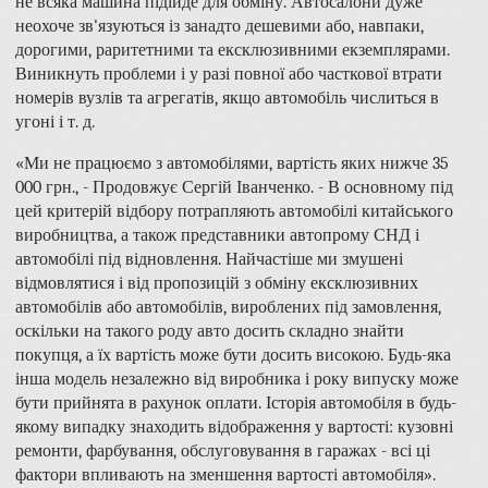
не всяка машина підійде для обміну. Автосалони дуже
неохоче зв'язуються із занадто дешевими або, навпаки,
дорогими, раритетними та ексклюзивними екземплярами.
Виникнуть проблеми і у разі повної або часткової втрати
номерів вузлів та агрегатів, якщо автомобіль числиться в
угоні і т. д.
«Ми не працюємо з автомобілями, вартість яких нижче 35
000 грн., - Продовжує Сергій Іванченко. - В основному під
цей критерій відбору потрапляють автомобілі китайського
виробництва, а також представники автопрому СНД і
автомобілі під відновлення. Найчастіше ми змушені
відмовлятися і від пропозицій з обміну ексклюзивних
автомобілів або автомобілів, вироблених під замовлення,
оскільки на такого роду авто досить складно знайти
покупця, а їх вартість може бути досить високою. Будь-яка
інша модель незалежно від виробника і року випуску може
бути прийнята в рахунок оплати. Історія автомобіля в будь-
якому випадку знаходить відображення у вартості: кузовні
ремонти, фарбування, обслуговування в гаражах - всі ці
фактори впливають на зменшення вартості автомобіля».