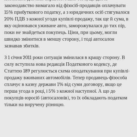
законодавство вимагало від фізосіб-продавців оплачувати
15% прибуткового податку, а з юридичних осіб стягувалося
20% ПДВ з кожної угоди купівлі-продажу, так ще й сума, в
яку оцінювався уживане авто, заморожувалася до тих пір,
поки не знайдеться покупець. Ціни, при цьому, могли
швидко змінитися в меншу сторону, і тоді автосалон
зазнавав збитків.
З 1 січня 2011 роки ситуація змінилася в кращу сторону. В
силу вступила нова редакція Податкового кодексу, де
Статтею 189 регулюється схема оподаткування при купівлі-
продажу вживаних автомобілів. Тепер продавець-фізособа
сплачує в казну держави 1% від суми договору, якщо це
перша угода в році, і 5% з кожної наступної. А що до
покупців-юросіб (автосалонів), то їх обкладають податком
тільки на виручену різницю.