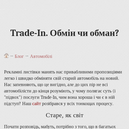
Trade-In. Обмін чи обман?
→
Блог
→
Автомобілі
Рекламні листівки манять нас привабливими пропозиціями
легко і швидко обміняти свій старий автомобіль на новий.
Нас запевняють, що це вигідно, але до цих пір не всі
автомобілісти до кінця розуміють, у чому полягає суть (і
"підвох") послуги Trade-In, чим вона хороша і чи є в ній
підступ? Наш
сайт
розібрався у всіх тонкощах процесу.
Старе, як світ
Почати розповідь, мабуть, потрібно з того, що в багатьох