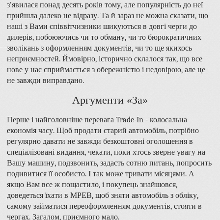
з'явилася понад десять років тому, але популярність до неї
прийшла далеко не відразу. Та й зараз не можна сказати, що
наші з Вами співвітчизники шикуються в довгі черги до
дилерів, побоюючись чи то обману, чи то бюрократичних
зволікань з оформленням документів, чи то ще якихось
неприємностей. Ймовірно, історично склалося так, що все
нове у нас сприймається з обережністю і недовірою, але це
не завжди виправдано.
Аргументи «За»
Перше і найголовніше перевага Trade-In - колосальна
економія часу. Щоб продати старий автомобіль, потрібно
регулярно давати не завжди безкоштовні оголошення в
спеціалізовані видання, чекати, поки хтось зверне увагу на
Вашу машину, подзвонить, задасть сотню питань, попросить
подивитися її особисто. І так може тривати місяцями. А
якщо Вам все ж пощастило, і покупець знайшовся,
доведеться їхати в МРЕВ, щоб зняти автомобіль з обліку,
самому займатися переоформленням документів, стояти в
чергах. Загалом, приємного мало.