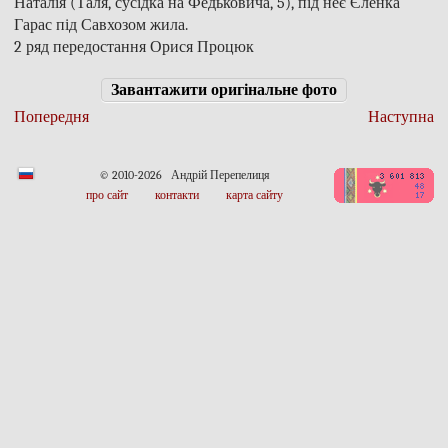
Наталія (Таля, сусідка на Федьковича, 5), під неє Єленка
Гарас під Савхозом жила.
2 ряд передостання Орися Процюк
Завантажити оригінальне фото
Попередня
Наступна
© 2010-2026 Андрій Перепелиця
про сайт
контакти
карта сайту