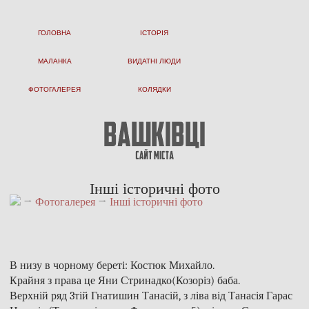
ГОЛОВНА
ІСТОРІЯ
МАЛАНКА
ВИДАТНІ ЛЮДИ
ФОТОГАЛЕРЕЯ
КОЛЯДКИ
Інші історичні фото
→
Фотогалерея
→
Інші історичні фото
В низу в чорному береті: Костюк Михайло.
Крайня з права це Яни Стринадко(Козоріз) баба.
Верхній ряд 3тій Гнатишин Танасій, з ліва від Танасія Гарас