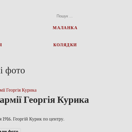
МАЛАНКА
Я
КОЛЯДКИ
і фото
армії Георгія Курика
я 1916. Георгій Курик по центру.
ьне фото