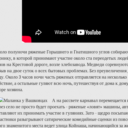
оло полуночи ряженые Горышнего и Гнатишного углов собирают
ринку, в которой принимают участие около ста переодетых людей
лов на Крестовой дороге, возле хлебозавода. Медведи соревнуютс
быв на двое суток о всех бытовых проблемах. Без преувеличени
ду. Около 3 часов ночи часть ряженых отправляется на несколько
йствие, а остальные гуляют всю ночь, путешествуя от дома к дом
оре хозяина.
А на рассвете карнавал перемещается 
рез село не просто будет проехать - ряженые «ловят» машины, ав
ставляют их принимать участие в гуляниях. Зато - щедро посыпаю
астники разыгрывают сатирические комедийные сценки из повс
ого знаменитого места ведет улица Койнаша, начинающийся за 