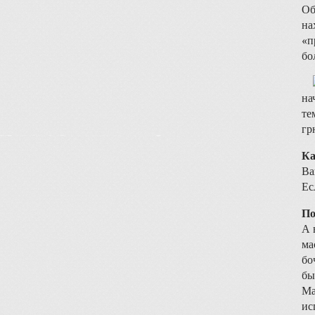
Об
на
«п
бо
на
те
гр
Ка
Ва
Ес
По
А 
ма
бо
бы
Ма
ис