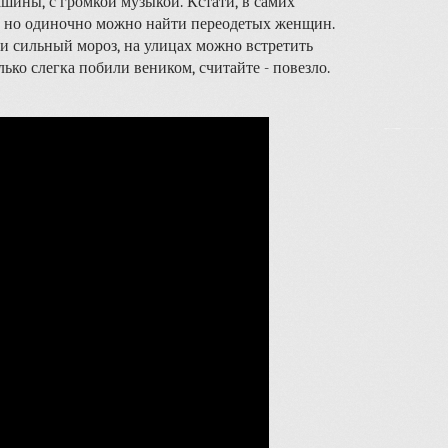
шины, с громкой музыкой. Кстати, в самих
, но одиночно можно найти переодетых женщин.
ли сильный мороз, на улицах можно встретить
лько слегка побили веником, считайте - повезло.