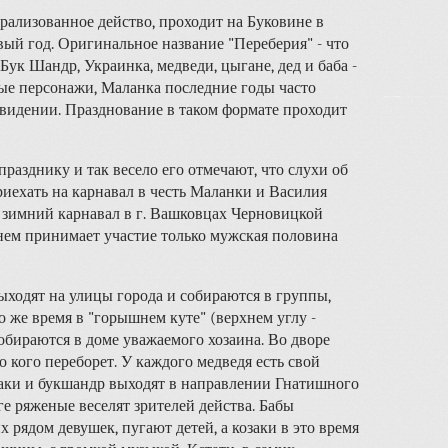
рализованное действо, проходит на Буковине в
вый год. Оригинальное название "Переберия" - что
Бук Шандр, Украинка, медведи, цыгане, дед и баба -
е персонажи, Маланка последние годы часто
 видении. Празднование в таком формате проходит
празднику и так весело его отмечают, что слухи об
иехать на карнавал в честь Маланки и Василия
 зимний карнавал в г. Вашковцах Черновицкой
 нем принимает участие только мужская половина
выходят на улицы города и собираются в группы,
то же время в "горышнем куте" (верхнем углу -
обираются в доме уважаемого хозаина. Во дворе
о кого переборет. У каждого медведя есть свой
казаки и букшандр выходят в направлении Гнатишного
ге ряженые веселят зрителей действа. Бабы
рядом девушек, пугают детей, а козаки в это время