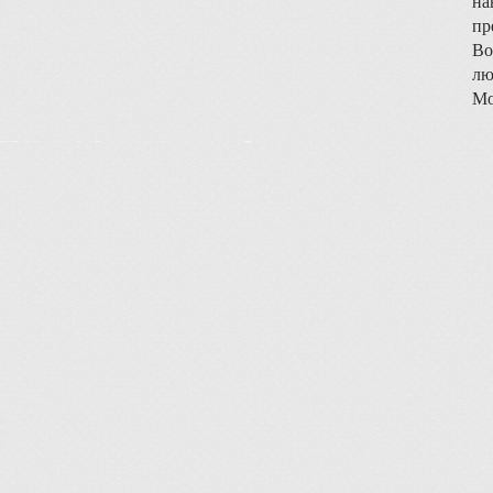
на
пр
Во
лю
Мо