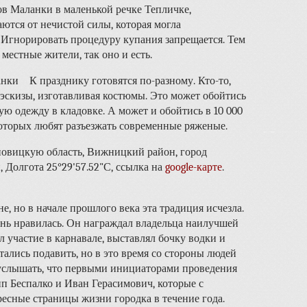
ов Маланки в маленькой речке Тепличке,
ются от нечистой силы, которая могла
 Игнорировать процедуру купания запрещается. Тем
 местные жители, так оно и есть.
К празднику готовятся по-разному. Кто-то,
я эскизы, изготавливая костюмы. Это может обойтись
ю одежду в кладовке. А может и обойтись в 10 000
которых любят разъезжать современные ряженые.
новицкую область, Вижницкий район, город
, Долгота 25°29'57.52"С, ссылка на
google-карте
.
е, но в начале прошлого века эта традиция исчезла.
ень нравилась. Он награждал владельца наилучшей
нял участие в карнавале, выставлял бочку водки и
тались подавить, но в это время со стороны людей
 услышать, что первыми инициаторами проведения
 Беспалко и Иван Герасимович, которые с
есные страницы жизни городка в течение года.