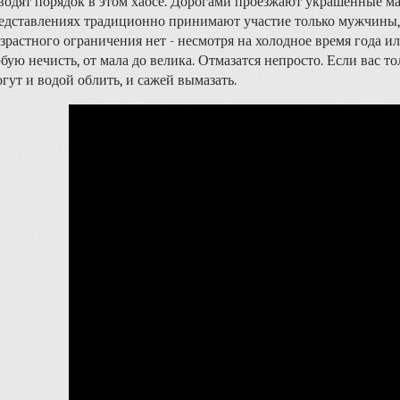
водят порядок в этом хаосе. Дорогами проезжают украшенные ма
едставлениях традиционно принимают участие только мужчины
зрастного ограничения нет - несмотря на холодное время года и
бую нечисть, от мала до велика. Отмазатся непросто. Если вас то
гут и водой облить, и сажей вымазать.