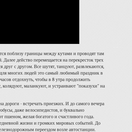
ся поблизу границы между кутами и проводят там
. Далее действо перемещается на перекресток трех
я друг с другом. Все шутят, танцуют, развлекаются,
я для многих людей это самый любимый праздник в
 часов отдохнуть, чтобы в 8 утра продолжить
у, колядуют, маланкуют, и устраивают "показухи" на
на дороги - встречать приезжих. И до самого вечера
тобусы, даже велосипедистов, и буквально
т пшеном, желая богатого и счастливого года.
едневной жизни и громких мировых событий. До
железнодорожным переездом возле автостанции.