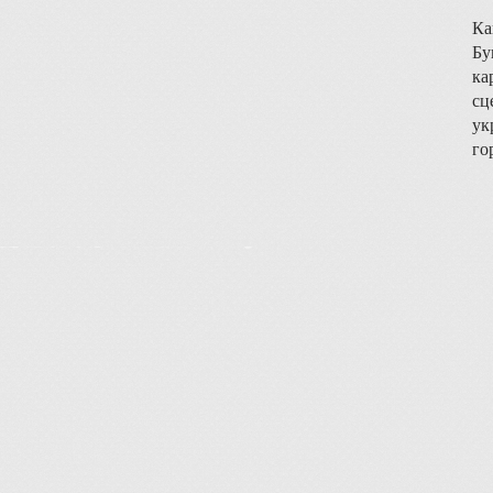
Ка
Бу
ка
сц
ук
го