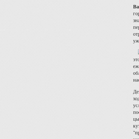
Ва
го
зн
пе
от
уж
эт
еж
об
на
Де
хо
ус
по
цы
ку
"п