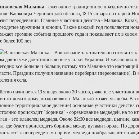
шковская Маланка
- ежегодное традиционное празднично-теат
роде Вашковцы Черновицкой области, 13-14 января на старый Но
ачит переодевания. Главные участники действа - Маланка, Козак, 
реодетые мужчины и юноши. Также каждый год появляются новы
ражает громкие события прошлого года и показывает их в своем
е более 100 лет.
Вашковчане так тщательно готовятся к 
ом давно уже докатились во все уголки Украины. И желающих пр
егодно все больше и больше, потому что Маланка это настоящий
ласти. Праздник получил название переберия (переодевание). В
селения села.
йство начинается 13 января около 20 часов, ряженые участники 
дят от дома к дому, поздравляют с Маланкой хозяев усадьбы. В э
ловное территориальное деление) основные участники действа с
стоянно происходит "боринка" - соревнование медведей, на то кт
ган - это владелец медведя. Около 22:30 все медведи, цыгане, 
та, где будет происходить боринка между кутами города. По доро
ристают" к непереодетым парням, медведи подбрасывают стоящих 