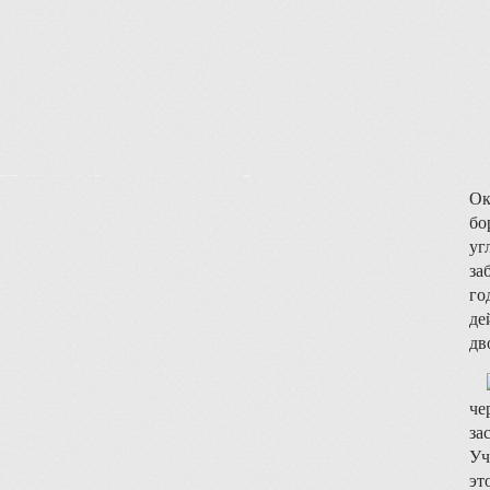
Ок
бо
уг
за
го
де
дв
че
за
Уч
эт