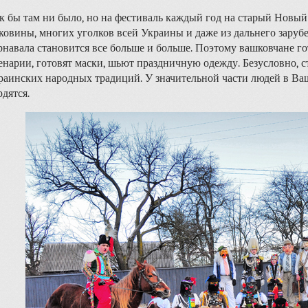
к бы там ни было, но на фестиваль каждый год на старый Новый
ковины, многих уголков всей Украины и даже из дальнего заруб
рнавала становится все больше и больше. Поэтому вашковчане го
енарии, готовят маски, шьют праздничную одежду. Безусловно, ст
раинских народных традиций. У значительной части людей в Ва
рдятся.