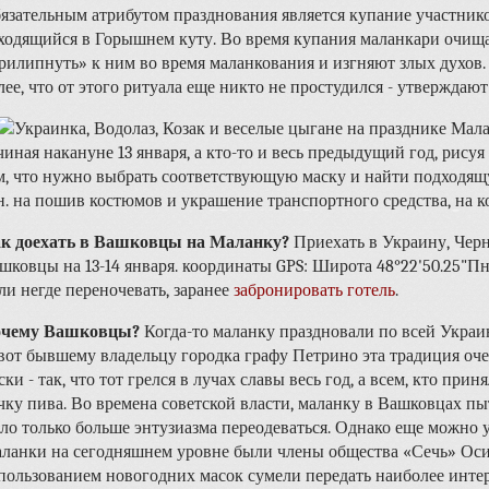
язательным атрибутом празднования является купание участник
ходящийся в Горышнем куту. Во время купания маланкари очища
рилипнуть» к ним во время маланкования и изгняют злых духов.
лее, что от этого ритуала еще никто не простудился - утверждают
чиная накануне 13 января, а кто-то и весь предыдущий год, рису
м, что нужно выбрать соответствующую маску и найти подходящу
н. на пошив костюмов и украшение транспортного средства, на 
к доехать в Вашковцы на Маланку?
Приехать в Украину, Чер
шковцы на 13-14 января. координаты GPS: Широта 48°22'50.25"Пн
ли негде переночевать, заранее
забронировать готель
.
чему Вашковцы?
Когда-то маланку праздновали по всей Украин
вот бывшему владельцу городка графу Петрино эта традиция оч
ски - так, что тот грелся в лучах славы весь год, а всем, кто при
чку пива. Во времена советской власти, маланку в Вашковцах пы
ло только больше энтузиазма переодеваться. Однако еще можно
ланки на сегодняшнем уровне были члены общества «Сечь» Осип
пользованием новогодних масок сумели передать наиболее интер