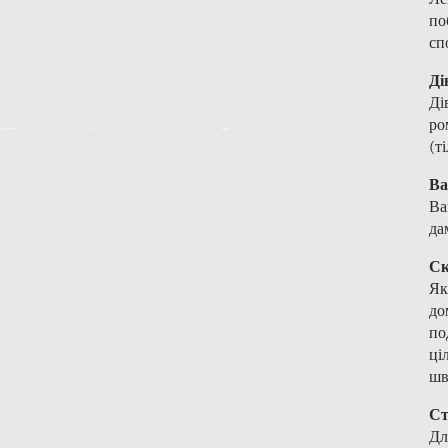
по
сп
Ді
Ді
ро
(т
Ва
Ва
да
Ск
Як
до
по
ці
шв
Ст
Дл