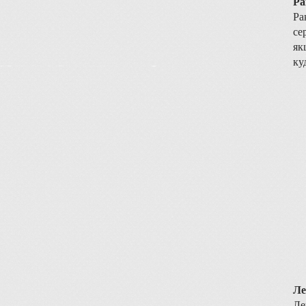
Ра
Ра
се
як
ку
Ле
Ле