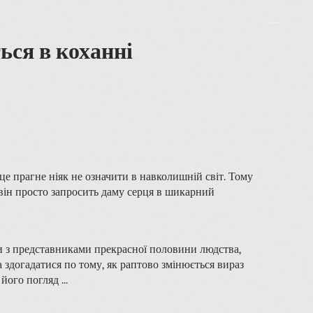
ься в коханні
 це прагне ніяк не означити в навколишній світ. Тому
е він просто запросить даму серця в шикарний
ити з представниками прекрасної половини людства,
а здогадатися по тому, як раптово змінюється вираз
його погляд ...