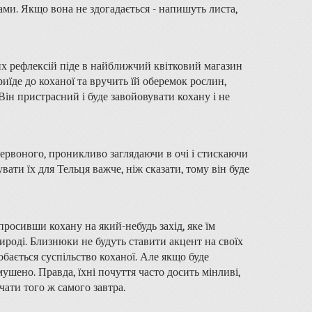
ами. Якщо вона не здогадається - напишуть листа,
йвих рефлексій піде в найближчий квітковий магазин
иїде до коханої та вручить їй оберемок рослин,
 Він пристрасний і буде завойовувати кохану і не
червоного, проникливо заглядаючи в очі і стискаючи
вати їх для Тельця важче, ніж сказати, тому він буде
росивши кохану на який-небудь захід, яке їм
ироді. Близнюки не будуть ставити акцент на своїх
бається суспільство коханої. Але якщо буде
мушено. Правда, їхні почуття часто досить мінливі,
чати того ж самого завтра.