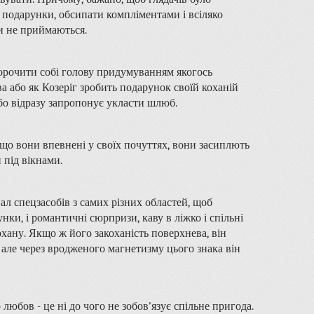
і подарунки, обсипати компліментами і всіляко
и не приймаються.
морочити собі голову придумуванням якогось
а або як Козеріг зробить подарунок своїй коханій
або відразу запропонує укласти шлюб.
кщо вони впевнені у своїх почуттях, вони засиплють
 під вікнами.
ал спецзасобів з самих різних областей, щоб
унки, і романтичні сюрпризи, каву в ліжко і спільні
охану. Якщо ж його закоханість поверхнева, він
але через вродженого магнетизму цього знака він
любов - це ні до чого не зобов'язує спільне пригода.