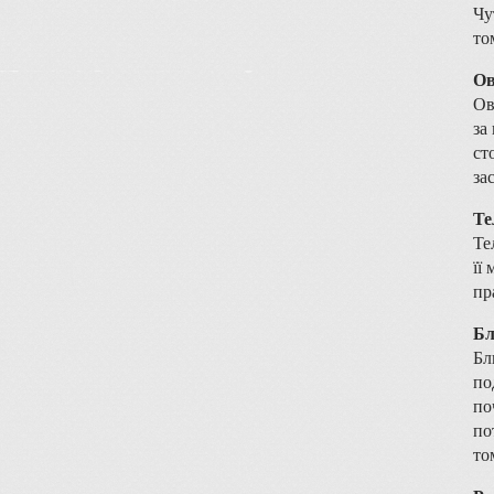
Чу
то
Ов
Ов
за
ст
за
Те
Те
її
пр
Бл
Бл
по
по
по
то