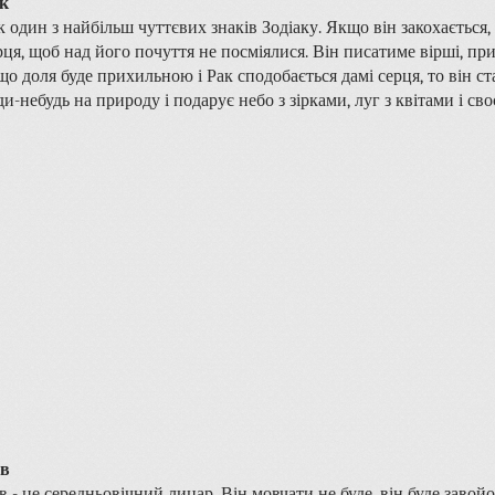
к
к один з найбільш чуттєвих знаків Зодіаку. Якщо він закохається
рця, щоб над його почуття не посміялися. Він писатиме вірші, присв
що доля буде прихильною і Рак сподобається дамі серця, то він с
ди-небудь на природу і подарує небо з зірками, луг з квітами і сво
в
в - це середньовічний лицар. Він мовчати не буде, він буде завой