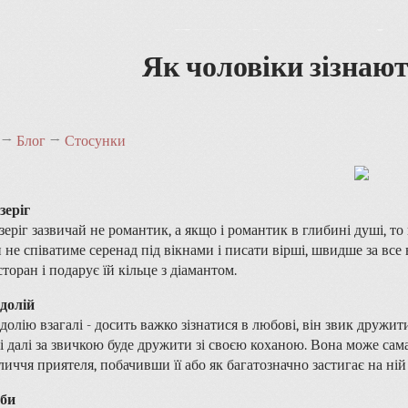
Як чоловіки зізнают
→
Блог
→
Стосунки
зеріг
зеріг зазвичай не романтик, а якщо і романтик в глибині душі, то
н не співатиме серенад під вікнами і писати вірші, швидше за вс
сторан і подарує їй кільце з діамантом.
долій
долію взагалі - досить важко зізнатися в любові, він звик друж
 і далі за звичкою буде дружити зі своєю коханою. Вона може сам
личчя приятеля, побачивши її або як багатозначно застигає на ній 
би