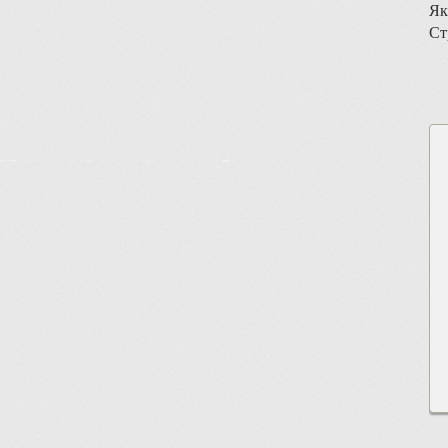
Як
Ст