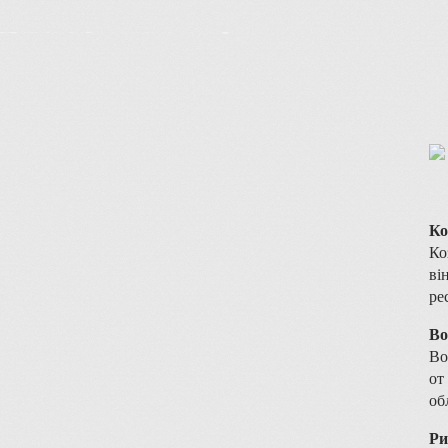
Ко
Ко
ві
ре
Во
Во
от
об
Ри