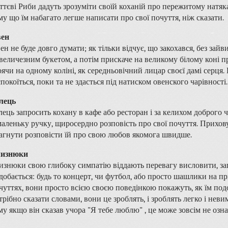
ттєві Риби дадуть зрозуміти своїй коханій про пережитому натяк
му що їм набагато легше написати про свої почуття, ніж сказати.
ен
ен не буде довго думати; як тільки відчує, що закохався, без за
 величезним букетом, а потім прискаче на великому білому коні пр
оячи на одному коліні, як середньовічний лицар своєї дамі серця.
спокоїться, поки та не здасться під натиском овенского чарівності.
лець
лець запросить кохану в кафе або ресторан і за келихом доброго 
 маленьку ручку, щиросердно розповість про свої почуття. Прихову
агнути розповісти їй про свою любов якомога швидше.
изнюки
изнюки свою глибоку симпатію віддають перевагу висловити, зап
добається: будь то концерт, чи футбол, або просто шашлики на пр
чуттях, вони просто всією своєю поведінкою покажуть, як їм подо
трібно сказати словами, вони це зроблять, і зроблять легко і неви
му якщо він сказав учора "Я тебе люблю" , це може зовсім не озна