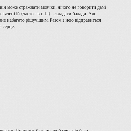
, він може страждати мовчки, нічого не говорити дамі
ячені їй (часто - в стіл) , складати балади. Але
тане набагато рішучішим. Разом з нею відправиться
є серце.
овувати. Причому, бажано, щоб глядачів було