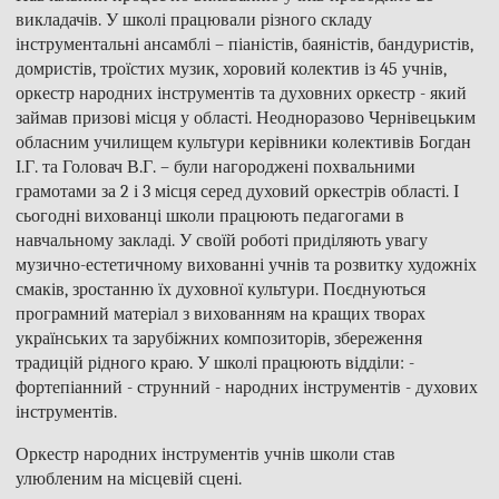
викладачів. У школі працювали різного складу
інструментальні ансамблі – піаністів, баяністів, бандуристів,
домристів, троїстих музик, хоровий колектив із 45 учнів,
оркестр народних інструментів та духовних оркестр - який
займав призові місця у області. Неодноразово Чернівецьким
обласним училищем культури керівники колективів Богдан
І.Г. та Головач В.Г. – були нагороджені похвальними
грамотами за 2 і 3 місця серед духовий оркестрів області. І
сьогодні вихованці школи працюють педагогами в
навчальному закладі. У своїй роботі приділяють увагу
музично-естетичному вихованні учнів та розвитку художніх
смаків, зростанню їх духовної культури. Поєднуються
програмний матеріал з вихованням на кращих творах
українських та зарубіжних композиторів, збереження
традицій рідного краю. У школі працюють відділи: -
фортепіанний - струнний - народних інструментів - духових
інструментів.
Оркестр народних інструментів учнів школи став
улюбленим на місцевій сцені.