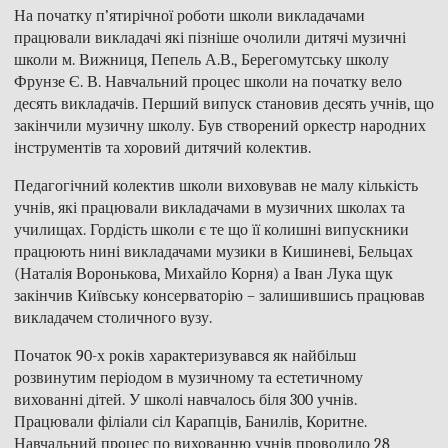
На початку п’ятирічної роботи школи викладачами
працювали викладачі які пізніше очолили дитячі музичні
школи м. Вижниця, Пепель А.В., Берегомутську школу
Фрунзе Є. В. Навчальний процес школи на початку вело
десять викладачів. Перший випуск становив десять учнів, що
закінчили музичну школу. Був створений оркестр народних
інструментів та хоровий дитячий колектив.
Педагогічний колектив школи виховував не малу кількість
учнів, які працювали викладачами в музичних школах та
училищах. Гордість школи є те що її колишні випускники
працюють нині викладачами музики в Кишиневі, Бельцах
(Наталія Воронькова, Михайло Корня) а Іван Лука щук
закінчив Київську консерваторію – залишившись працював
викладачем столичного вузу.
Початок 90-х років характеризувався як найбільш
розвинутим періодом в музичному та естетичному
вихованні дітей. У школі навчалось біля 300 учнів.
Працювали філіали сіл Карапців, Банилів, Коритне.
Навчальний процес по вихованню учнів проводило 28