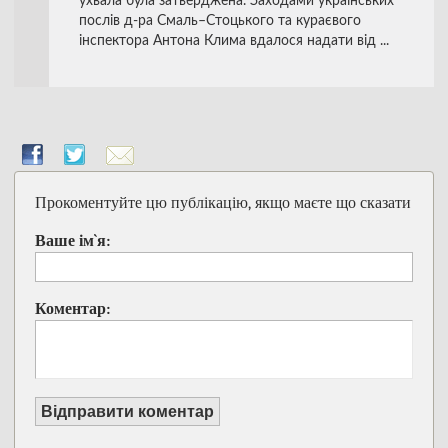
ухвала була затверджена. Заходами українських
послів д-ра Смаль–Стоцького та кураєвого
інспектора Антона Клима вдалося надати від ...
Прокоментуйте цю публікацію, якщо маєте що сказати
Ваше ім`я:
Коментар:
Відправити коментар