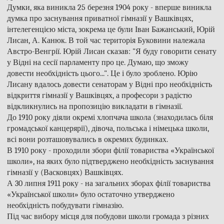
Думки, яка виникла 25 березня 1904 року - вперше виникла
думка про заснування приватної гімназії у Вашківцях,
інтелегенцією міста, зокрема це були Іван Бажанський, Юрій
Лисан, А. Канюк. В той час територія Буковини належала
Австро-Венгрії. Юрій Лисан сказав: "Я буду говорити сенату
у Відні на сесії парламенту про це. Думаю, що зможу
довести необхідність цього...". Це і було зроблено. Юрію
Лисану вдалось довести сенаторам у Відні про необхідність
відкриття гімназії у Вашківцях, а професори з радістю
відкликнулись на пропозицію викладати в гімназії.
До 1910 року діяли окремі хлопчача школа (знаходилась біля
громадської канцерярії), дівоча, польська і німецька школи,
всі вони розташовувались в окремих будинках.
В 1910 року - проходили збори філії товариства «Української
школи», на яких було підтверджено необхідність заснування
гімназії у (Васковцях) Вашківцях.
А 30 липня 1911 року - на загальних зборах філії товариства
«Української школи» було остаточно утверджено
необхідність побудувати гімназію.
Під час вибору місця для побудови школи громада з різних