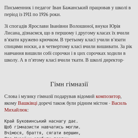
Письменник і педагог Іван Бажанський працював у школі в
період із 1911 по 1926 роки.
Зі спогадів Ярослави Іванівни Волошиної, внуки Юрія
Лисана, дізнаємся, що в першому і другому класах їх вчили
в'язати кружево крючком. В третьому класі учили в'язати
спицями носки, а в четвертому класі вчили вишивати. За рік
навчання вишили собі сорочки і в цих сорочках ходили в
школу. А в п'ятому класі вчили ткати. В школі директор-
Гімн гімназії
Слова і музику гімназії подарував відомий
композитор
,
якому
Вашківці
доречі також були рідним містом -
Василь
Михайлюк
:
Край Буковинський наснагу дає.

Щоб гімназисти навчатись могли.

Вчімося, браття, сягати вершин,
