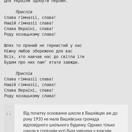
Для України здобути перлин.

Приспів
Слава гімназії, слава!

Нашій гімназії слава!

Слава Вкраїні, слава!

Роду козацькому слава!

Шлях то пряний не тернистий у нас

Ніжну любов збережено для вас

Всіх, хто навчав нас до світла іти

Будем про них пам’ ятати завжди.

Приспів
Слава гімназії слава!

Нашій гімназії, слава!

Слава Вкраїні, слава!

Від початку основання школи в Вашківцях аж до
року 1910 не мала Вашківська громада
відповідного шкільного будинку. Однако тілько
школа в горішнім куті була уміщена у власнім