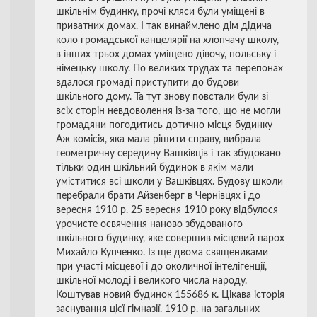
шкільнім будинку, прочі кляси були уміщені в
приватних домах. І так винаймлено дім дідича
коло громадської канцелярії на хлопчачу школу,
в інших трьох домах уміщено дівочу, польську і
німецьку школу. По великих трудах та перепонах
вдалося громаді приступити до будови
шкільного дому. Та тут знову повстали були зі
всіх сторін невдоволення із-за того, що не могли
громадяни погодитись дотично місця будинку
Аж комісія, яка мала рішити справу, вибрала
геометричну середину Вашківців і так збудовано
тільки один шкільний будинок в якім мали
уміститися всі школи у Вашківцях. Будову школи
перебрали брати Айзенберг в Чернівцях і до
вересня 1910 р. 25 вересня 1910 року відбулося
урочисте освячення наново збудованого
шкільного будинку, яке совершив місцевий парох
Михайло Купченко. Із ще двома священиками
при участі місцевої і до околичної інтелігенції,
шкільної молоді і великого числа народу.
Коштував новий будинок 155686 к. Цікава історія
заснування цієї гімназії. 1910 р. на загальних