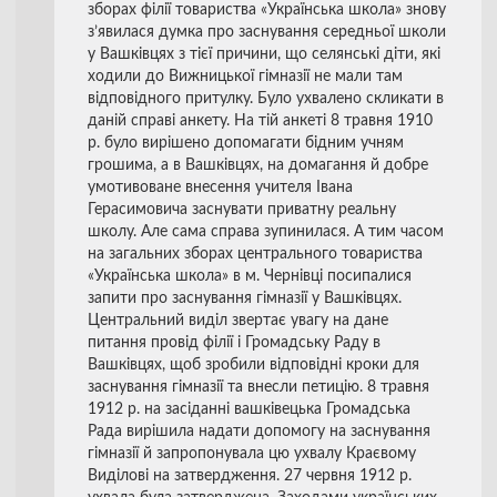
зборах філії товариства «Українська школа» знову
з’явилася думка про заснування середньої школи
у Вашківцях з тієї причини, що селянські діти, які
ходили до Вижницької гімназії не мали там
відповідного притулку. Було ухвалено скликати в
даній справі анкету. На тій анкеті 8 травня 1910
р. було вирішено допомагати бідним учням
грошима, а в Вашківцях, на домагання й добре
умотивоване внесення учителя Івана
Герасимовича заснувати приватну реальну
школу. Але сама справа зупинилася. А тим часом
на загальних зборах центрального товариства
«Українська школа» в м. Чернівці посипалися
запити про заснування гімназії у Вашківцях.
Центральний виділ звертає увагу на дане
питання провід філії і Громадську Раду в
Вашківцях, щоб зробили відповідні кроки для
заснування гімназії та внесли петицію. 8 травня
1912 р. на засіданні вашківецька Громадська
Рада вирішила надати допомогу на заснування
гімназії й запропонувала цю ухвалу Краєвому
Виділові на затвердження. 27 червня 1912 р.