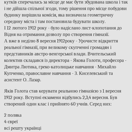
кутків сперечалась за місце де має бути збудована школа і так
і не дійшла спільної згоди, тому рішення про місце побудови
будинку вирішила комісія, яка визначила геометричну
середину міста і там постановила будувати школу.
І 12 лютого 1912 року - було надіслано лист-клопотання до
Відня на отримання дозволу про створення гімназії.
А вже в неділю 8 вересня 1912року - Урочисте відкриття
реальної гімназії, при великому скупченні громадян і
представників австро-венгерської влади. Вчительський
колектив складався із директора - Якова Голоти, професора -
Дмитра Лютика, греко-католицьке навчання - Михайло
Купченко, православне навчання - З. Киселевський та
асистент О. Лазар.
Яків Голота став керувати реальною гімназією з 1 вересня
1912 року. Вступні екзамени відбулись 2,3,4 вересня. Був
створений один клас і прийнято 60 учнів. Серед них:
2 поляка
4 євреї
всі решту українці