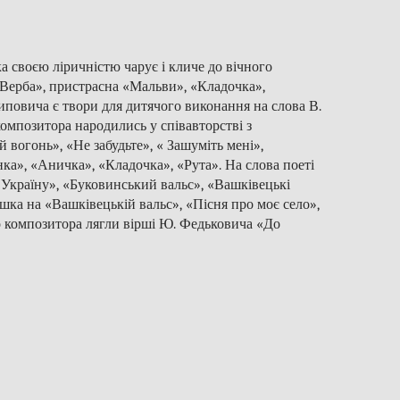
а своєю ліричністю чарує і кличе до вічного
 «Верба», пристрасна «Мальви», «Кладочка»,
повича є твори для дитячого виконання на слова В.
композитора народились у співавторстві з
вогонь», «Не забудьте», « Зашуміть мені»,
а», «Аничка», «Кладочка», «Рута». На слова поеті
о Україну», «Буковинський вальс», «Вашківецькі
ішка на «Вашківецькій вальс», «Пісня про моє село»,
о композитора лягли вірші Ю. Федьковича «До