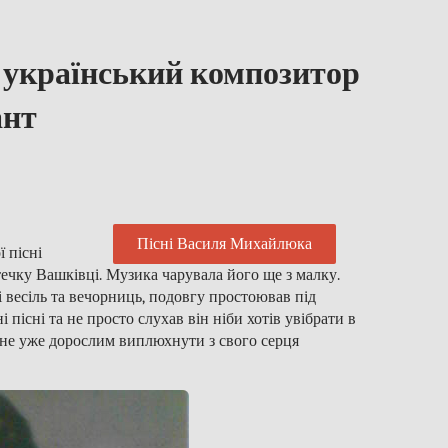
український композитор
ант
Пісні Василя Михайлюка
 пісні
стечку Вашківці. Музика чарувала його ще з малку.
 і весіль та вечорниць, подовгу простоював під
 пісні та не просто слухав він ніби хотів увібрати в
 стане уже дорослим виплюхнути з свого серця