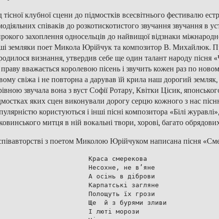
д тісної клубної сцени до підмостків всесвітнього фестивалю естр
модіяльних співаків до розкотискотистого звучання звучання в ус
рокого захоплення односельців до найвищої відзнаки міжнаро
ші земляки поет Микола Юрійчук та композитор В. Михайлюк. Про
родилося визнання, утвердив себе ще один талант народу пісня «
 праву вважається королевою пісень і звучить кожен раз по новому
вому свіжа і не повторна а дарував їй крила наш дорогий земляк
рівною звучала вона з вуст Софії Ротару, Квітки Цісик, японського
дмостках яких сцен виконували дорогу серцю кожного з нас пісн
пулярністю користуються і інші пісні композитора «Білі журавлі»
ковинського митця в ній вокальні твори, хорові, багато обрядових
співавторстві з поетом Миколою Юрійчуком написана пісня «Смер
Краса смерекова

Несохне, не в’яне

А осінь в діброви 

Карпатські загляне

Полощуть їх грози

Ще  й з бурями зливи

І люті морози 
