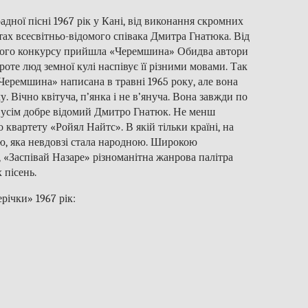
адної пісні 1967 рік у Кані, від виконання скромних
тах всесвітньо-відомого співака Дмитра Гнатюка. Від
дного конкурсу прийшла «Черемшина» Обидва автори
те люд земної кулі наспівує її різними мовами. Так
Черемшина» написана в травні 1965 року, але вона
. Вічно квітуча, п’янка і не в’януча. Вона завжди по
, усім добре відомий Дмитро Гнатюк. Не менш
 квартету «Ройял Найтс». В якій тільки країні, на
ю, яка невдовзі стала народною. Широкою
, «Заспівай Назаре» різноманітна жанрова палітра
 пісень.
ічки» 1967 рік: