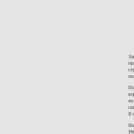
Зд
пр
ст
пи
По
ке
му
св
ІІ
На
196