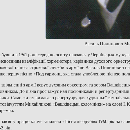
Василь Пилипович М
обувши в 1961 році середню освіту навчався у Чернівецькому куль
исвоєнням кваліфікації хормейстера, керівника духового оркестр
рокової та поза строкової служби в армії де Василь Пилипович навч
ше першу пісню «Под гармонь, яка стала улюбленою піснею пол
 звільненні з армії керує духовим оркестром та хором Вашківецьк
рівником. До пізна просиджує над посібниками й репертуарним
зики. Саме життя вимагало репертуару для художньої самодіяльно
ітовідчуттям Михайликові «Вашківецькі коломийки» на слові І. 
 премію.
 завзяту працю кличе запальна «Пісня лісорубів» 1960 рік на слов
2 рік .