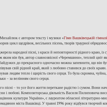
 Михайлюк є автором тексту і музики «
Гімн Вашківецькій гімназі
ворив цикл щедрівок, весільних пісень, творів траурної обрядовос
джерела народної пісні, з краси й неповторності рідного краю, із
ж яким він був, автор славнозвісної «Черемшини», теплий цвіт яко
байдужих до прекрасного одночасно можна запевнити, що він б
півував свій рідний край, який з любовю ставився до своїх краян.
рував людям тепло і щирість свого серця. То була скромна, чуйна,
льки – за велінням свого серця.
го пісні – то усе його життя переткане радістю і сумом. Вони н
сни і любові. Композиторська діяльність Василя Пилиповича ви
ацівник культури України», є лауреатом обласної літературно-ми
омадянин міста Вашківці. У травні 1996 року відбувся творчий 