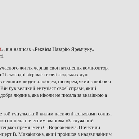
ї
», він написав «Реквієм Назарію Яремчуку»
ті.
 сучасного життя черпав свої натхнення композитор.
ї і сьогодні зігріває тисячі людських душ
ув великим людинолюбцем, піснярем, який з любовю
 Він був великий ентузіаст своєї справи, який
 добра людина, яка ніколи не писала за вказівкою а
аче той гуцульський килим насичені кольорами сонця,
соко оцінена почесним званням «Заслужений
стецької премії імені С. Воробкевича. Почесний
концерт В. Михайлюка, який пройшов з надзвичайним