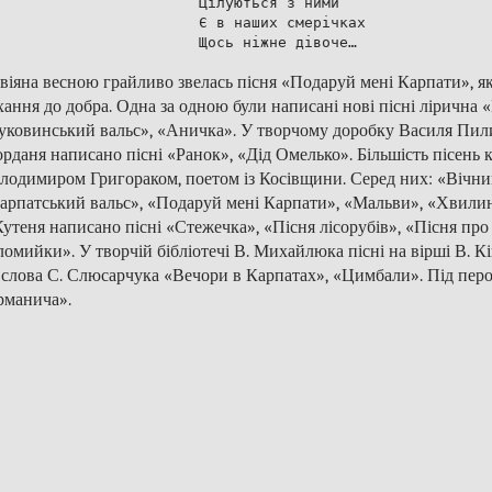
Цілуються з ними

Є в наших смерічках

віяна весною грайливо звелась пісня «Подаруй мені Карпати», як
хання до добра. Одна за одною були написані нові пісні лірична
уковинський вальс», «Аничка». У творчому доробку Василя Пили
рданя написано пісні «Ранок», «Дід Омелько». Більшість пісень 
лодимиром Григораком, поетом із Косівщини. Серед них: «Вічний 
арпатський вальс», «Подаруй мені Карпати», «Мальви», «Хвилинк
 Кутеня написано пісні «Стежечка», «Пісня лісорубів», «Пісня пр
ломийки». У творчій бібліотечі В. Михайлюка пісні на вірші В. К
 слова С. Слюсарчука «Вечори в Карпатах», «Цимбали». Під пер
рманича».