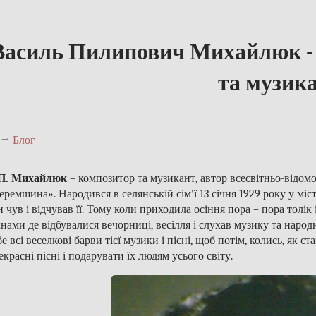
Василь Пилипович Михайлюк - 
та музик
→
Блог
П. Михайлюк
– композитор та музикант, автор всесвітньо-відомої
еремшина». Народився в селянській сім’ї 13 січня 1929 року у мі
н чув і відчував її. Тому коли приходила осіння пора – пора толік
кнами де відбувалися вечорниці, весілля і слухав музику та народні
бе всі веселкові барви тієї музики і пісні, щоб потім, колись, як
екрасні пісні і подарувати їх людям усього світу.