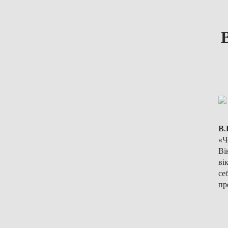
В.
«Ч
Ві
ві
се
пр