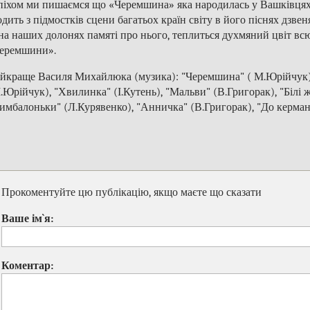
піхом ми пишаємся що «Черемшина» яка народилась у Вашківцях ч
одить з підмостків сцени багатьох країн світу в його піснях дзвен
на наших долонях памяті про нього, теплиться духмяний цвіт вс
еремшини».
йкраще Василя Михайлюка (музика): "Черемшина" ( М.Юрійчук),
.Юрійчук), "Хвилинка" (І.Кутень), "Мальви" (В.Григорак), "Білі 
имбалоньки" (Л.Курявенко), "Анничка" (В.Григорак), "До кермани
Прокоментуйте цю публікацію, якщо маєте що сказати
Ваше ім`я:
Коментар: