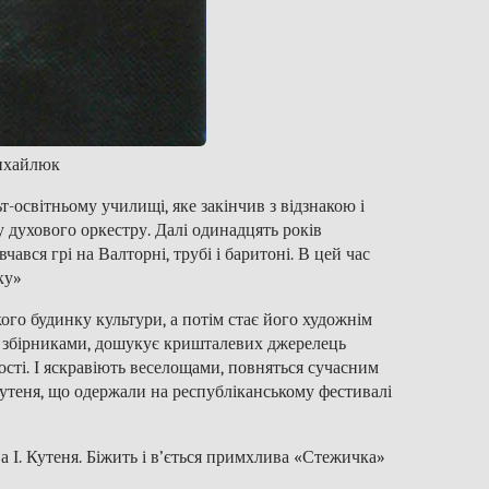
ихайлюк
т-освітньому училищі, яке закінчив з відзнакою і
у духового оркестру. Далі одинадцять років
ався грі на Валторні, трубі і баритоні. В цей час
ку»
ого будинку культури, а потім стає його художнім
и збірниками, дошукує кришталевих джерелець
сті. І яскравіють веселощами, повняться сучасним
Кутеня, що одержали на республіканському фестивалі
а І. Кутеня. Біжить і в’ється примхлива «Стежичка»