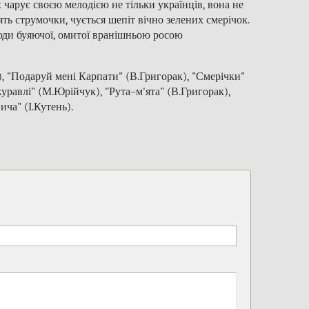
арує своєю мелодією не тільки українців, вона не
ять струмочки, чується шепіт вічно зелених смерічок.
юди буяючої, омитої вранішньою росою
 "Подаруй мені Карпати" (В.Григорак), "Смерічки"
журавлі" (М.Юрійчук), "Рута–м'ята" (В.Григорак),
ча" (І.Кутень).