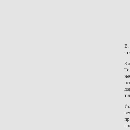
В.
ст
З 
То
не
ос
да
ті
Йо
ве
пр
гр