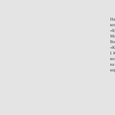
На
ко
«Б
Мо
Во
«К
І.
ко
на
ке