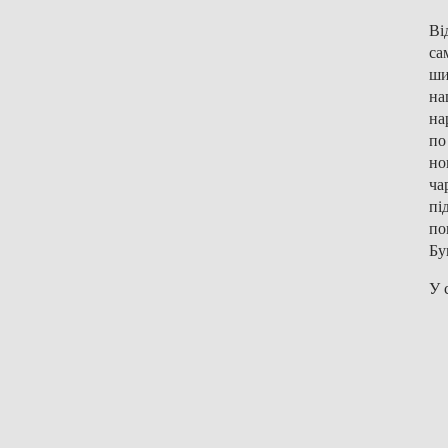
Ві
са
ши
на
на
по
но
ча
пі
по
Бу
У 