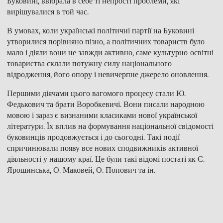
Буковині, ввібрала в себе ті непрості проблеми, які
вирішувалися в той час.
В умовах, коли українські політичні партії на Буковині
утворилися порівняно пізно, а політичних товариств було
мало і діяли вони не завжди активно, саме культурно-освітні
товариства склали потужну силу національного
відродження, його опору і невичерпне джерело оновлення.
Першими діячами цього вагомого процесу стали Ю.
Федькович та брати Воробкевичі. Вони писали народною
мовою і зараз є визнаними класиками нової української
літератури. Їх вплив на формування національної свідомості
буковинців продовжується і до сьогодні. Такі події
спричинювали появу все нових сподвижників активної
діяльності у нашому краї. Це були такі відомі постаті як Є.
Ярошинська, О. Маковей, О. Попович та ін.