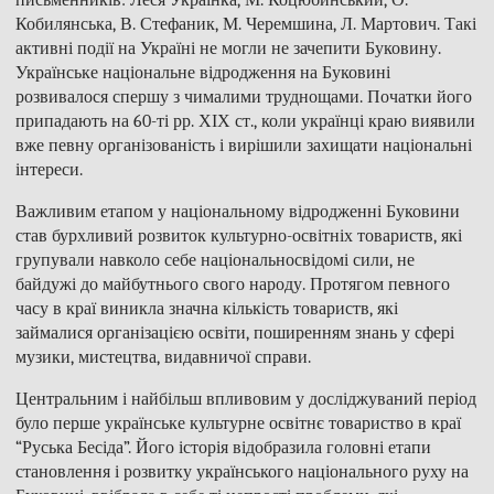
письменників: Леся Українка, М. Коцюбинський, О.
Кобилянська, В. Стефаник, М. Черемшина, Л. Мартович. Такі
активні події на Україні не могли не зачепити Буковину.
Українське національне відродження на Буковині
розвивалося спершу з чималими труднощами. Початки його
припадають на 60-ті рр. ХІХ ст., коли українці краю виявили
вже певну організованість і вирішили захищати національні
інтереси.
Важливим етапом у національному відродженні Буковини
став бурхливий розвиток культурно-освітніх товариств, які
групували навколо себе національносвідомі сили, не
байдужі до майбутнього свого народу. Протягом певного
часу в краї виникла значна кількість товариств, які
займалися організацією освіти, поширенням знань у сфері
музики, мистецтва, видавничої справи.
Центральним і найбільш впливовим у досліджуваний період
було перше українське культурне освітнє товариство в краї
“Руська Бесіда”. Його історія відобразила головні етапи
становлення і розвитку українського національного руху на