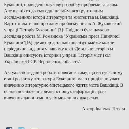
Буковині, проведено наукову розробку проблеми загалом.
Але ще ніхто до сьогодні не займався ґрунтовним
дослідженням історії літератури та мистецтва м. Вашківці.
Варто згадати, що про дану проблему писав А. Жуковський
у праці “Історія Буковини” [7]. Плідною була науково-
дослідна робота М. Романюка “Українська преса Північної
Буковини”[16], де автор детально аналізує майже кожне
періодичне видання у нашому краї. Детально історію м.
Вашківці описують історики у праці “Історія міст і сіл
Української РСР. Чернівецька область”.
Актуальність даної роботи полягає в тому, що на сучасному
етапі розвитку літератури Буковини, мало приділено уваги
вивченню літературно-мистецького життя міста Вашківці. В
основі дослідження лежить пошук інформації щодо
вивчення даної теми в усіх можливих джерелах.
Автор Іванчак Тетяна