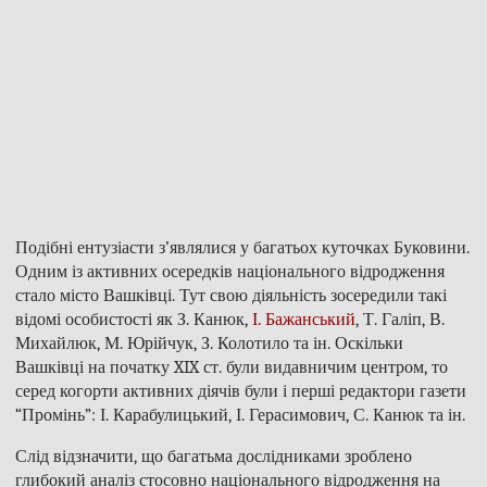
Подібні ентузіасти з’являлися у багатьох куточках Буковини.
Одним із активних осередків національного відродження
стало місто Вашківці. Тут свою діяльність зосередили такі
відомі особистості як З. Канюк,
І. Бажанський
, Т. Галіп, В.
Михайлюк, М. Юрійчук, З. Колотило та ін. Оскільки
Вашківці на початку XIX ст. були видавничим центром, то
серед когорти активних діячів були і перші редактори газети
“Промінь”: І. Карабулицький, І. Герасимович, С. Канюк та ін.
Слід відзначити, що багатьма дослідниками зроблено
глибокий аналіз стосовно національного відродження на