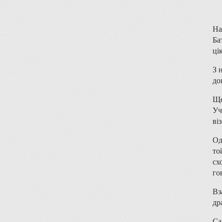
На
Ба
ці
З 
до
Ще
Уч
ві
Од
то
сх
го
Вз
др
Са