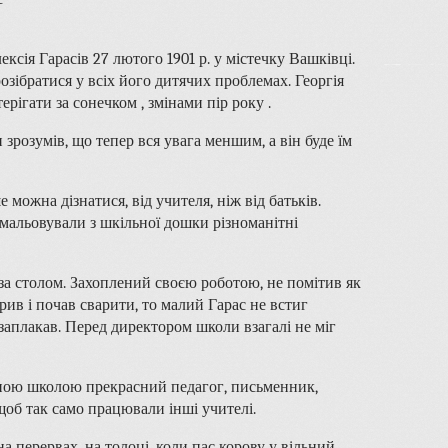
ксія Гарасів 27 лютого 1901 р. у містечку Вашківці.
озібратися у всіх його дитячих проблемах. Георгія
рігати за сонечком , змінами пір року .
зрозумів, що тепер вся увага меншим, а він буде їм
 можна дізнатися, від учителя, ніж від батьків.
змальовували з шкільної дошки різноманітні
за столом. Захоплений своєю роботою, не помітив як
рив і почав сварити, то малий Гарас не встиг
 заплакав. Перед директором школи взагалі не міг
дною школою прекрасний педагог, письменник,
, щоб так само працювали інші учителі.
 перервах, на толоці, коли пас корову у вільний