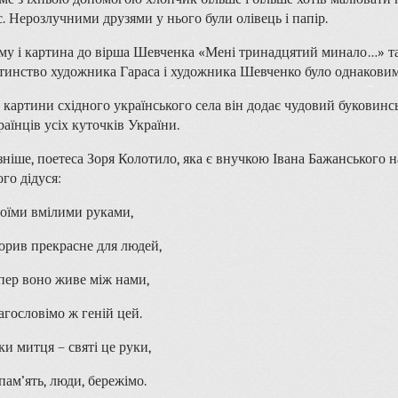
с. Нерозлучними друзями у нього були олівець і папір.
му і картина до вірша Шевченка «Мені тринадцятий минало…» так
тинство художника Гараса і художника Шевченко було однаковим
 картини східного українського села він додає чудовий буковинс
раїнців усіх куточків України.
зніше, поетеса Зоря Колотило, яка є внучкою Івана Бажанського 
ого дідуся:
оїми вмілими руками,
орив прекрасне для людей,
пер воно живе між нами,
агословімо ж геній цей.
ки митця – святі це руки,
 пам’ять, люди, бережімо.