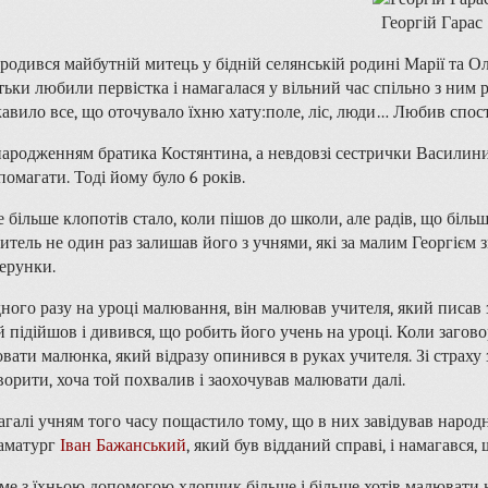
Георгій Гарас
родився майбутній митець у бідній селянській родині Марії та Оле
тьки любили первістка і намагалася у вільний час спільно з ним р
кавило все, що оточувало їхню хату:поле, ліс, люди… Любив спосте
народженням братика Костянтина, а невдовзі сестрички Василини 
помагати. Тоді йому було 6 років.
 більше клопотів стало, коли пішов до школи, але радів, що більше
итель не один раз залишав його з учнями, які за малим Георгієм 
зерунки.
ного разу на уроці малювання, він малював учителя, який писав 
й підійшов і дивився, що робить його учень на уроці. Коли загово
овати малюнка, який відразу опинився в руках учителя. Зі страху
ворити, хоча той похвалив і заохочував малювати далі.
агалі учням того часу пощастило тому, що в них завідував наро
аматург
Іван Бажанський
, який був відданий справі, і намагався
ме з їхньою допомогою хлопчик більше і більше хотів малювати на