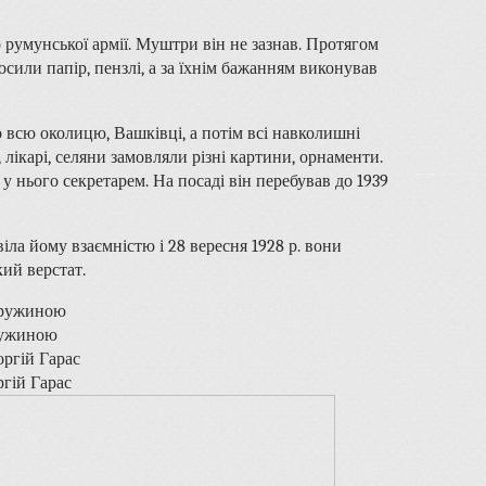
о румунської армії. Муштри він не зазнав. Протягом
сили папір, пензлі, а за їхнім бажанням виконував
о всю околицю, Вашківці, а потім всі навколишні
лікарі, селяни замовляли різні картини, орнаменти.
у нього секретарем. На посаді він перебував до 1939
іла йому взаємністю і 28 вересня 1928 р. вони
кий верстат.
ружиною
ргій Гарас