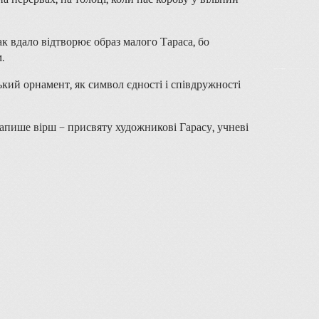
 вдало відтворює образ малого Тараса, бо
.
ький орнамент, як символ єдності і співдружності
напише вірш – присвяту художникові Гарасу, учневі