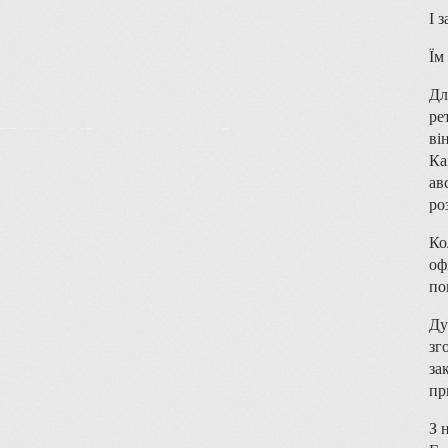
І 
Їм
Дл
ре
ві
Ка
ав
ро
Ко
оф
по
Ду
зг
за
пр
З 