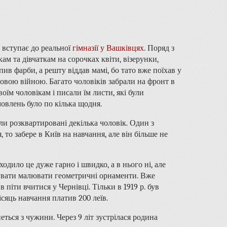
 вступає до реальної
гімназії у Вашківцях
. Поряд з
 та дівчаткам на сорочках квіти, візерунки,
в фарби, а решту віддав мамі, бо тато вже поїхав у
товою війною. Багато чоловіків забрали на фронт в
їм чоловікам і писали їм листи, які були
овлень було по кілька щодня.
ули розквартировані декілька чоловік. Один з
 то забере в Київ на навчання, але він більше не
одило це дуже гарно і швидко, а в нього ні, але
бувати малювати геометричні орнаменти. Вже
 піти вчитися у Чернівці. Тільки в 1919 р. був
сяць навчання платив 200 леїв.
еться з чужини. Через 9 літ зустрілася родина