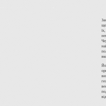
За
що
їх
не
Че
на
по
вк
Йо
ор
ви
ге
ве
по
ві