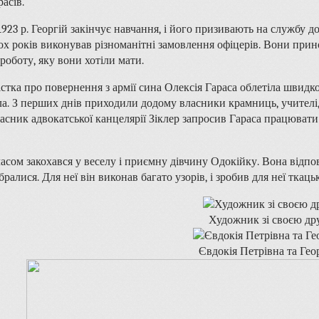
расів.
1923 р. Георгій закінчує навчання, і його призивають на службу д
ох років виконував різноманітні замовлення офіцерів. Вони прино
 роботу, яку вони хотіли мати.
істка про повернення з армії сина Олексія Гараса облетіла швидк
ла. З перших днів приходили додому власники крамниць, учителі, 
асник адвокатської канцелярії Зіклер запросив Гараса працювати 
часом закохався у веселу і приємну дівчину Одокійку. Вона відпов
бралися. Для неї він виконав багато узорів, і зробив для неї ткаць
Художник зі своєю д
Євдокія Петрівна та Гео