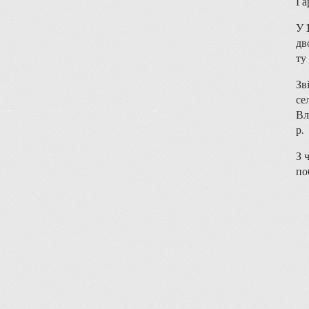
Га
У 
дв
ту
Зв
се
Вл
р.
З 
по