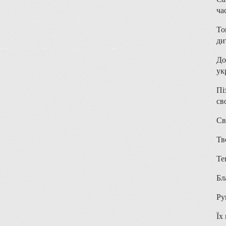
ча
То
ди
До
ук
Пі
св
Св
Тв
Те
Бл
Ру
Їх