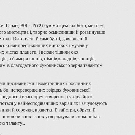
ч Гарас(1901 – 1972) був митцем від Бога, митцем,
ного мистецтва і, творчо осмисливши й розвинувши
cтики. Витончені й самобутні, довершені й
асою найпрестижніших виставок і музеїв у
ших містах планети, і всюди тішили око
в, а й американців, німців,канадців, японців,
слим із благодатного буковинського зерна талантом
ими поєднаннями геометричних і рослинних
ь би, неперевершених взірцях буковинської
ародного і власноруч створеного узору, його
уються у найнесподіваніших варіаціях і зачудовують
ики й сорочки, краватки й тайстри, обруси й
 немов би знов і знов утверджували споконвіків
ю таланту...