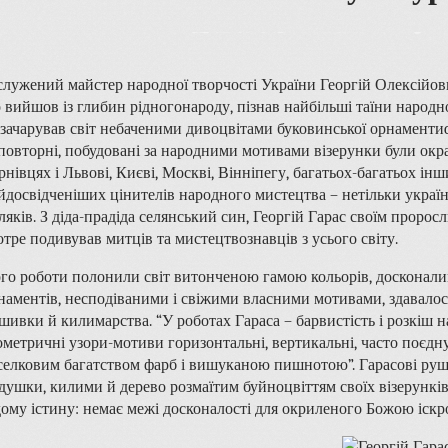
служений майстер народної творчості України Георгій Олексійови
 вийшов із глибин рідногонароду, пізнав найбільші таїни народ
, зачарував світ небаченими дивоцвітами буковинської орнаменти
повторні, побудовані за народними мотивами візерунки були окр
рнівцях і Львові, Києві, Москві, Вінніпегу, багатьох-багатьох ін
йдосвідченіших цінителів народного мистецтва – нетільки українці
ляків. З діда-прадіда селянський син, Георгій Гарас своїм проро
отре подивував митців та мистецтвознавців з усього світу.
го роботи полонили світ витонченою гамою кольорів, досконал
наментів, несподіваними і свіжими власними мотивами, здавалос
шивки й килимарства. “У роботах Гараса – барвистість і розкіш н
ометричні узори-мотиви горизонтальні, вертикальні, часто поєдн
селковим багатством фарб і вишуканою пишнотою”. Гарасові рушн
душки, килими й дерево розмаїтим буйноцвіттям своїх візерунків
дому істину: немає межі досконалості для окриленого Божою іскро