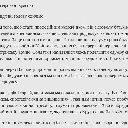
зачаровані красою
 вдячні голову схилімо.
я того, щоб стати професійним художником, він з дозволу батьків
тельним виконанням домашніх завдань продовжує малювати жінкам
ночки. За це вони платили гроші. Склавши певну суму грошей купи
наду на заробітки Мрії та сподівання були перервані першою сві
стрійську армію. Солдатки намагалися якось полегшити службу сво
змальовані квітковими орнаментами юного художника. Таких зам
ли через Вашківці проходили російські війська, в їхньому домі б
іцерів дуже зацікавився малюнками і сказав, що коли повернеться,
вернувся.
же радів Георгій, коли мама малювала писанки на пасху. В неї вих
одом, спостерігаючи за вишиванням і тканням нитки, почав про
кінчувалась війна і треба було думати про навчання. Хтось порадив
ийнятий в художню школу, яку очолював Крутохвіль. За кожен мі
нетерпінням чекав листів від батька, який обіцяв, що скоро поверн