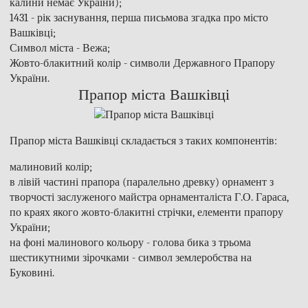
калини немає України);
1431 - рік заснування, перша письмова згадка про місто
Вашківці;
Символ міста - Вежа;
Жовто-блакитний колір - символи Державного Прапору
України.
Прапор міста Вашківці
Прапор міста Вашківці складається з таких компонентів:
малиновий колір;
в лівій частині прапора (паралельно древку) орнамент з
творчості заслуженого майстра орнаменталіста Г.О. Гараса,
по краях якого жовто-блакитні стрічки, елементи прапору
України;
на фоні малинового кольору - голова бика з трьома
шестикутними зірочками - символ землеробства на
Буковині.