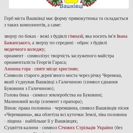
Герб міста Вашківці має форму прямокутника та складається
з таких компонентів, а саме:
зверху по боках - вежі з будівлі
гімназії
, яка носить ім’я
Івана
Бажанського
, а зверху по середині - обрис з будівлі
медичного коледжу
;
орнамент - символізує творчість заслуженого майстра
орнаменталіста Георгія Гараса;
Аннина гора - святе місце християн
;
Символи старого дерев'яного моста через річку Черемош,
який з'єднував Вашківці з Галичиною (символ єднання
Буковини з Галичиною);
Голова бика - символ землеробства на Буковині;
Малиновий колір (елемент з прапора);
Вінок: права половина - черемшина, символ Вашківців пісня
«Черемшина», яка облетіла всі куточки Землі, ліва половина
- ліщина - найбільше її у Вашківцях;
Суцвіття калини - символ
Січових Стрільців України
(без