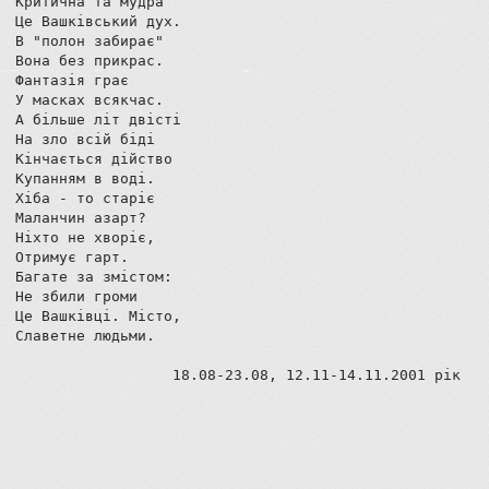
Критична та мудра

Це Вашківський дух.

В "полон забирає"

Вона без прикрас.

Фантазія грає

У масках всякчас.

А більше літ двісті

На зло всій біді

Кінчається дійство

Купанням в воді.

Хіба - то старіє

Маланчин азарт?

Ніхто не хворіє,

Отримує гарт.

Багате за змістом:

Не збили громи

Це Вашківці. Місто,

Славетне людьми.

                  18.08-23.08, 12.11-14.11.2001 рік
