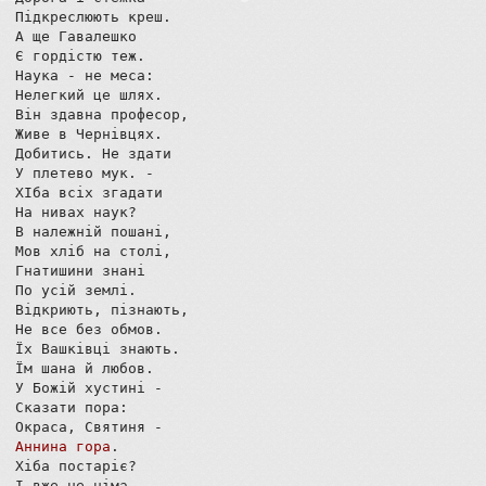
Підкреслюють креш.

А ще Гавалешко

Є гордістю теж.

Наука - не меса:

Нелегкий це шлях.

Він здавна професор,

Живе в Чернівцях.

Добитись. Не здати

У плетево мук. -

ХІба всіх згадати

На нивах наук?

В належній пошані,

Мов хліб на столі,

Гнатишини знані

По усій землі.

Відкриють, пізнають,

Не все без обмов.

Їх Вашківці знають.

Їм шана й любов.

У Божій хустині -

Сказати пора:

Аннина гора
.

Хіба постаріє?

І вже не німа.
