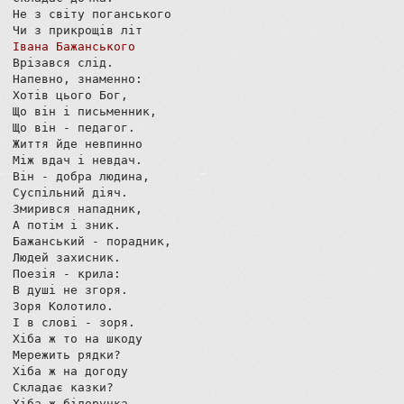
Не з світу поганського

Івана Бажанського
Врізався слід.

Напевно, знаменно:

Хотів цього Бог,

Що він і письменник,

Що він - педагог.

Життя йде невпинно

Між вдач і невдач.

Він - добра людина,

Суспільний діяч.

Змирився нападник,

А потім і зник.

Бажанський - порадник,

Людей захисник.

Поезія - крила:

В душі не згоря.

Зоря Колотило. 

І в слові - зоря.

Хіба ж то на шкоду

Мережить рядки?

Хіба ж на догоду

Складає казки?

Хіба ж білоручка,
