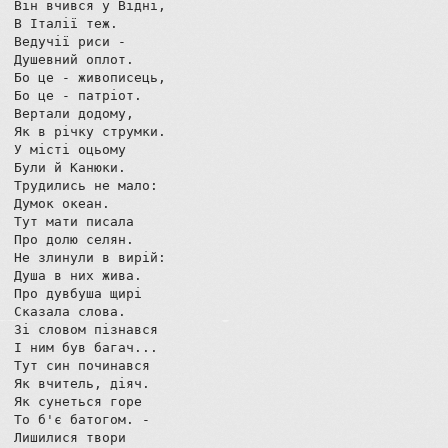
Він вчився у Відні,

В Італії теж.

Ведучії риси -

Душевний оплот.

Бо це - живописець,

Бо це - патріот.

Вертали додому,

Як в річку струмки.

У місті оцьому

Були й Канюки.

Трудились не мало:

Думок океан.

Тут мати писала

Про долю селян.

Не злинули в вирій:

Душа в них жива.

Про дувбуша щирі

Сказала слова.

Зі словом пізнався

І ним був багач...

Тут син починався

Як вчитель, діяч.

Як сунеться горе

То б'є батогом. -

Лишилися твори
