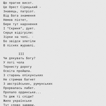
Що прагне висот.

Це Орест Сірецький -

Знавець, патріот.

Від Бога знамення

Немов пієтет,

Бере тут надхнення

І "Скриня", дует.

Серця відігріли:

Зірки на чолі. -

Бо звідси злетіли

В піснях журавлі.

        ІІІ

Чи дякувать Богу?

У поті чола

Тернисту дорогу

Освіта пройшла.

З старань опікунських

Не стримав багнет

З австрійських, румунських

Прорвалась лабет.

Пропало ординське...

То деж ті сліди?

Жило українське

Тут слово завжди.
