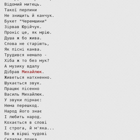
Відомий митець.

Такої перлини 

Не знищить й канчук.

Букет "Черемшини"

Зірвав Юрійчук.

Проніс це, як мрію.

Душа ж бо жива.

Слова не старіють,

Як пісні канва.

Трудився немало -

Хіба ж то без мук?

А музику вдалу

Дібрав 
Михайлюк
.

Живеться натхненно.

Шукається звук.

Працює пісенно

Василь Михайлюк.

У звуки пірнає:

Нема перешкод.

Народ його знає 

І любить народ.

Кохається в слові

І строга, й м'яка...

Бо ж вірші чудові

Складає дочка.
