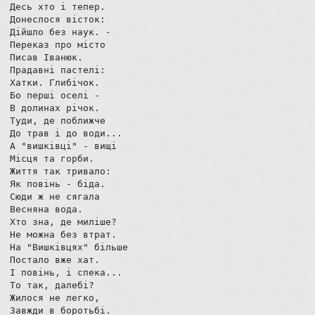
Десь хто і тепер.

Донеслося вісток:

Дійшло без наук. -

Переказ про місто

Писав Іванюк.

Прадавні пастелі:

Хатки. Глибічок.

Бо перші оселі -

В долинах річок.

Туди, де поближче

До трав і до води...

А "вишківці" - вищі

Місця та горби.

Життя так тривало:

Як повінь - біда.

Сюди ж не сягала

Весняна вода.

Хто зна, де миліше?

Не можна без втрат.

На "Вишківцях" більше

Постало вже хат.

І повінь, і спека...

То так, далебі?

Жилося не легко,

Завжди в боротьбі.
