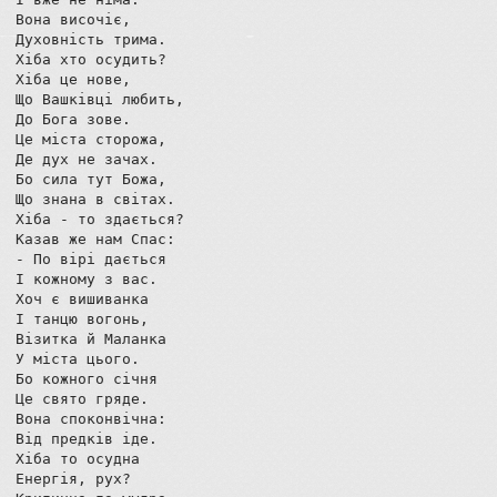
Вона височіє,

Духовність трима.

Хіба хто осудить?

Хіба це нове,

Що Вашківці любить,

До Бога зове.

Це міста сторожа,

Де дух не зачах.

Бо сила тут Божа,

Що знана в світах.

Хіба - то здається?

Казав же нам Спас:

- По вірі дається

І кожному з вас.

Хоч є вишиванка

І танцю вогонь,

Візитка й Маланка

У міста цього.

Бо кожного січня

Це свято гряде.

Вона споконвічна:

Від предків іде.

Хіба то осудна

Енергія, рух?
