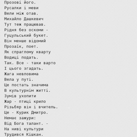
Прозові його.

Русалки і меви

Вели між отав.

Михайло Дашкевич

Тут теж працював.

Рідня без оскоми -

Гуцульський букет.

Він менше відомий

Прозаїк, поет.

Як спраглому кварту

Водиці подать.

Так. Все - таки варто

І цього згадать.

Жага невловима

Вела у путі.

Це постать значима

В культурнім житті.

Зумів ухопити

Жар - птиці крило

Різьбяр він і вчитель.

Це - Курик Дмитро.

Немає зажури:

Від Бога талант. -

На ниві культури

Трудився Кішкан.
