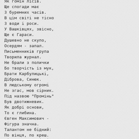
Як гомін лісів.

Ще спогади має

З буремних часів.

В цім світі не тісно

З води і роси.

У Вашківцях, звісно,

Ще є Гараси.

Душевно не скупо,

Осердям - запал.

Письменників група

Творила журнал.

Не брали з полички

Бо творчість із мук,

Брати Карбулицькі,

Діброва, Синюк.

В людському огромі

Не згас, мов сірник.

Під назвою "Промінь"

Був двотижневик.

Як добрі основи,

То є глибина.

Євген Максимович -

Фігура значна.

Талантом не бідний:

По вінця, по креш.
