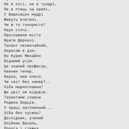
Не в лісі, не в тундрі,

Як в птиць на крилі,

У Вашківцях мудрі

Живуть вчителі.

Чи ж то гонористо?

Наук сіячі.

Прославили місто

Брати Деркачі.

Талант незвичайний,

Окрасою в дім.

Бо Курик Михайло

Відомий усім.

Це знаний професор,

Киянин тепер.

Наука, мов плесо.

Чи світ без химер?..

Хіба марнославна?

Ще цвіт не відцвів.

Талантами славна

Родина Борців.

У праці натхненний...

Хіба без зусиль?

Дослідник, учений

Олійник Василь.

Дорога і стежка
