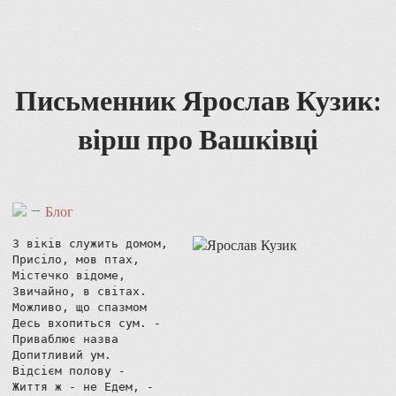
Письменник Ярослав Кузик:
вірш про Вашківці
→
Блог
З віків служить домом,

Присіло, мов птах,

Містечко відоме,

Звичайно, в світах.

Можливо, що спазмом

Десь вхопиться сум. -

Приваблює назва

Допитливий ум.

Відсієм полову -

Життя ж - не Едем, -
