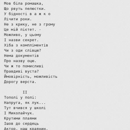
Мов біла ромашка,

Що рвуть пелюстки.

У бідності в а ж к о

Лічити роки.

Не з крику, не з грому

Це мій пієтет. -

Можливо, у цьому

І назви секрет.

Хіба з компліментів

Чи з оди слівцю?

Нема документів

Про назву оцю.

Чи ж то помисливі

Правдиві вуста?

Ймовірність, можливість

Дорогу верста.

        ІІ

Тополі у полі:

Напруга, як лук...

Тут вчився у школі 

І Миколайчук.

Крутими плаями

Ішов до сердець

Актор, наш краянин,
