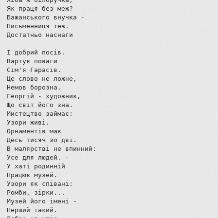
Як праця без меж?

Бажанського внучка -

Письменниця теж.

Достатньо наснаги

І добрий посів.

Вартує поваги

Сім'я Гарасів.

Це слово не ложне,

Немов борозна.

Георгій - художник,

Що світ його зна.

Мистецтво займає:

Узори живі.

Орнаментів має

Десь тисяч зо дві.

В малярстві не впинний:

Усе для людей. -

У хаті родинній

Працює музей.

Узори як співані:

Ромби, зірки...

Музей його імені -

Перший такий.
