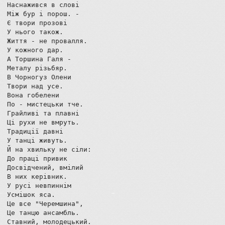
Наснажився в слові

Між бур і порош. -

Є твори прозові

У нього також.

Життя - не провалля.

У кожного дар.

А Торшина Галя -

Металу різьбяр.

В Чорногуз Олени

Твори над усе.

Вона гобелени

По - мистецьки тче.

Грайливі та плавні

Ці рухи не вмруть.

Традиції давні

У танці живуть.

Й на хвильку не сіли:

До праці привик

Досвідчений, вмілий

В них керівник.

У русі невпиннім

Усмішок яса.

Це все "Черемшина",

Це танцю ансамбль.

Ставний, молодецький.
