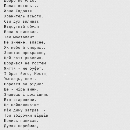
Добро не мліє,

Палає вогонь...

Жона Євдокія - 

Хранитель всього.

Свй дух виливає,

Відсутній обман. -

Вона ж вишиває.

Теж маєталант.

Не зичене, власне,

Як небо й спориш...

Зростає прекрасне,

Цей світ дивовиж.

Вродився не гостем.

Життя - не буфет.

І брат його, Костя,

Умілець, поет.

Боровся за рідне:

Це - міра вини.

Знавець і дослідник

Він старовини.

Це найважливіше

Між диму заграв. -

Три збірочки віршів

Колись написав.

Думки переймає,
