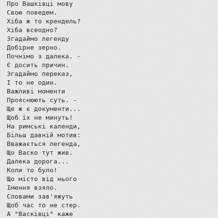
Про Вашківці мову

Свою поведем.

Хіба ж то крендель?

Хіба всеодно?

Згадаймо легенду

Добірне зерно.

Почнімо з далека. -

Є досить причин.

Згадаймо переказ,

І то не один.

Важливі моменти

Прояснюють суть. -

Ще ж є документи...

Щоб їх не минуть!

На римські календи,

Більш давній мотив:

Вважається легенда,

Що Васко тут жив.

Далека дорога...

Коли то було!

Що місто від нього

Імення взяло.

Словами зав'яжуть

Щоб час то не стер.

А "Васківці" каже
